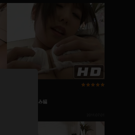
ドレス
ホットパンツ
短ソックス
普段着
白パンスト
茶色
お天気おねえさん
ガーターベルト
ニプレス
赤
ナース
スニーカー
縄跳び
緑
L
パンプス
オイル
企画コンテンツ
バック
有村千佳 乳もみ編
浴衣
足袋
有村千佳
鏡
346pt
7.17
2011.07.01
アンスコ
アンミラ
開脚マシーン