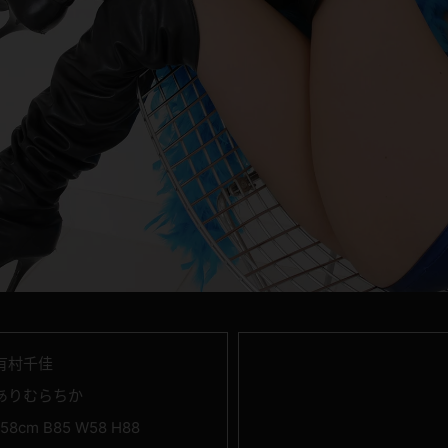
有村千佳
ありむらちか
158cm B85 W58 H88