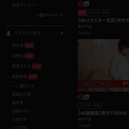
過去ギャラリー
リマスター写真
新作
一覧ページへ
【4Kリマスター写真】有村千
有村千佳
スクールコス
1,480pt
モデルから探す
命永遠
NEW
バスタオル
宮野桜
NEW
全裸
西尾まりな
NEW
碧那美海
NEW
レースリミテーション
一ノ瀬はずき
結城花乃羽
クリスマス
東実果
リマスター写真
浅倉みのり
【4K画像集】有村千佳002
ボディタイツ
七原さゆ
有村千佳
1,480pt
山下望結