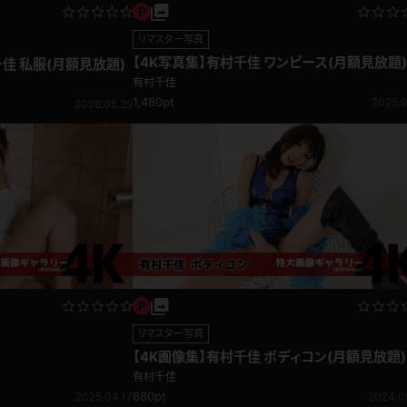
リマスター写真
【4K写真集】有村千佳 ワンピース(月額見放題
佳 私服(月額見放題)
有村千佳
レインコート
カーディガン
1,480pt
2025.0
2026.05.29
バスローブ
キャミソール
透け
ハイレグ
アイドル風
バニーガール
サバゲー
コスプレ
リマスター写真
【4K画像集】有村千佳 ボディコン(月額見放題)
ビスチェ
SM衣装
有村千佳
880pt
2025.04.17
2024.0