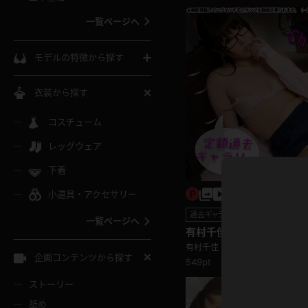
ウェディングドレス
一覧ページへ
インコート
カーディガン
コート
私服
ソックス
モデルの特徴から探す
スローブ
キャミソール
ズボン
地雷風コーデ
熟女
中間ソックス
衣装から探す
ギャル
白
け
ハイレグ
ミニスカ
主婦
コスチューム
黒パンスト
巨乳
メガネ
パイパン
レッグウェア
ベージュ
イドル風
バニーガール
ハロウィ
エステ
ガーターリング
軟体
下着
バランスボール
スレンダー
グレー
小道具・アクセサリー
バゲー
コスプレ
ボディス
女医
ローファー
ムチムチ
フラフープ
過去ギャラリー
一覧ページへ
ミニマム
水色
有村千佳 綺麗なお姉さん
スチェ
SM衣装
チャイナ
袴
レースアップパンプス
長身
ャラリー♪
有村千佳
自転車
企画コンテンツから探す
549pt
色白
紐
服
ボディコン
ドレス
和服
下駄
ストーリー
一覧ページへ
棒
舐め