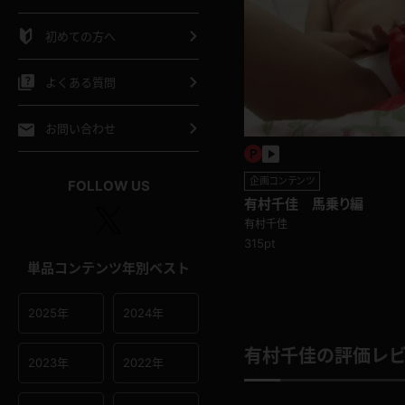
シャツ
スリップ
部屋着
初めての方へ
イクロビキニ
ビキニ
競泳水着
よくある質問
ポーツウェア
ゴルフ
ジャージ
お問い合わせ
オタード
陸上
テニス
企画コンテンツ
FOLLOW US
有村千佳 馬乗り編
操服
有村千佳
315pt
単品コンテンツ年別ベスト
2025年
2024年
有村千佳の評価レ
2023年
2022年