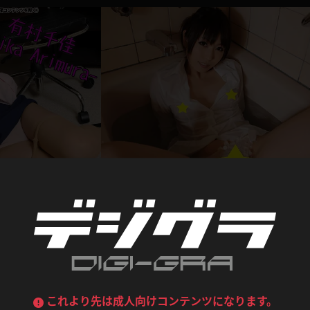
喪服
ボディコン
デニムスカート
ワンピース
ルーズソックス
ニーハイソックス
ジーンズ
エプロン
ハイソックス
パンスト
黒
オレンジ
バーテンダー
アルバイト
ベージュパンスト
網タイツ
マフラー
グローブ
紺
紫
ン
レースクイーン
ミニスカポリス
ガーターストッキング
サスペンダーストッキング
ストレッチポール
ボール
黄色
青
ーツ
女教師
CA
O
うわばき
ストラップシューズ
リコーダー
マジックハンド
写真集動画セット
ピンク
いちご
T
有村千佳002
の代表格！着エロ過去ギ
ドレス
巫女
着物
ブーツ
サンダル
有村千佳
水鉄砲
三輪車
1,050pt
2011.0
2018.04.19
バックレース
全身パンツ
ガーリー
ふりふり衣装
ハイヒール
裸足
鉄棒
足漕ぎマシーン
これより先は成人向けコンテンツになります。