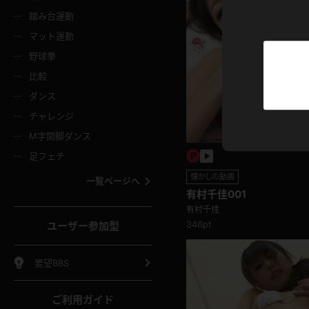
ニムスカート
ワンピース
ホットパ
メイド
ーズソックス
ニーハイソックス
短ソック
踏み台運動
マット運動
ーンズ
エプロン
普段着
彼シャツ
イソックス
パンスト
白パンス
野球拳
オレンジ
茶色
比較
ーテンダー
アルバイト
お天気お
水着
ージュパンスト
網タイツ
ガーター
ダンス
フラー
グローブ
ニプレス
紫
赤
チャレンジ
ースクイーン
ミニスカポリス
ナース
スクミズ
ーターストッキング
サスペンダーストッキング
スニーカ
M字開脚ダンス
トレッチポール
ボール
縄跳び
色
青
緑
足フェチ
教師
CA
OL
スパッツ
わばき
ストラップシューズ
パンプス
コーダー
マジックハンド
オイル
懐かしの動画
一覧ページへ
ンク
いちご
Tバック
有村千佳001
女
着物
浴衣
チアリーダー
ーツ
サンダル
足袋
有村千佳
鉄砲
三輪車
鏡
346pt
ユーザー参加型
ックレース
全身パンツ
アンスコ
ーリー
ふりふり衣装
アンミラ
イヒール
裸足
棒
足漕ぎマシーン
開脚マシ
要望BBS
着
セーター
パーカー
ご利用ガイド