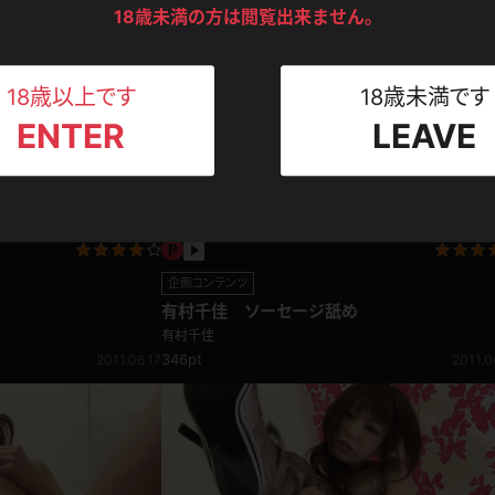
ンツ
下着
セーター
18歳未満の方は閲覧出来ません。
ス
Tシャツ
スリップ
ト
18歳以上です
18歳未満です
ENTER
LEAVE
ねえさん
マイクロビキニ
ビキニ
ベルト
スポーツウェア
ゴルフ
ー
レオタード
陸上
企画コンテンツ
有村千佳 ソーセージ舐め
体操服
有村千佳
346pt
2011.06.17
2011.0
ーン