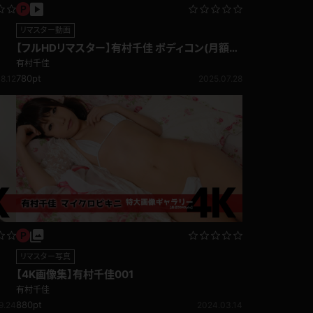
リマスター動画
)
【フルHDリマスター】有村千佳 ボディコン(月額見
放題)
有村千佳
コート
780pt
8.12
2025.07.28
ズボン
ミニスカ
ハロウィン
ボディスーツ
リマスター写真
【4K画像集】有村千佳001
チャイナドレス
有村千佳
880pt
9.24
2024.03.14