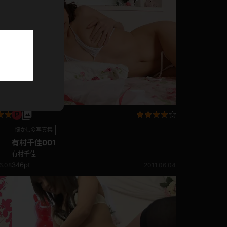
パーカー
部屋着
競泳水着
ジャージ
テニス
懐かしの写真集
有村千佳001
有村千佳
346pt
6.08
2011.06.04