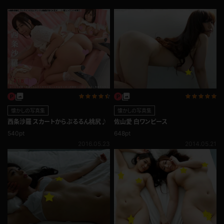
懐かしの写真集
懐かしの写真集
佐山愛 白ワンピース
西条沙羅 スカートからぷるるん桃尻♪
648pt
540pt
2014.05.21
2016.05.23