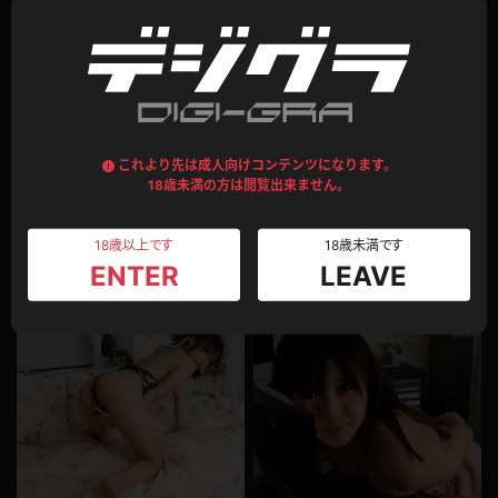
2011.10.13
2011.10.12
これより先は成人向けコンテンツになります。
18歳未満の方は閲覧出来ません。
18歳以上です
18歳未満です
懐かしの写真集
懐かしの写真集
ENTER
LEAVE
初芽里奈002
小滝みい菜001
346pt
346pt
2011.09.26
2011.09.21