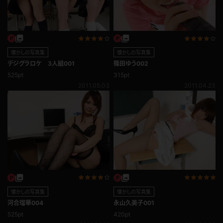
懐かしの写真集
懐かしの写真集
デジグラロケ ３人組001
篠田ゆう002
525pt
315pt
2011.05.03
2011.04.23
懐かしの写真集
懐かしの写真集
河合瑠華004
永山久美子001
525pt
420pt