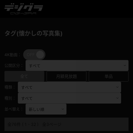
タグ(懐かしの写真集)
OFF
ON
4K動画：
公開区分：
全て
月額見放題
単品
種類：
種別：
並べ替え：
全76件 ( 1 - 32 ) 全3ページ