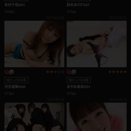
有村千佳001
鈴木ありす001
346pt
315pt
2011.06.04
2011.05.21
懐かしの写真集
懐かしの写真集
河合瑠華006
あやめ美桜001
315pt
315pt
2011.05.18
2011.05.13