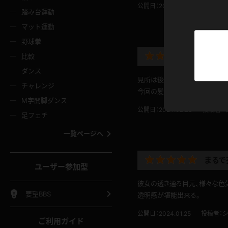
ニムスカート
ワンピース
ホットパ
メイド
公開日：2024.04.22
投稿者：
ーズソックス
ニーハイソックス
短ソック
踏み台運動
マット運動
ーンズ
エプロン
普段着
彼シャツ
イソックス
パンスト
白パンス
野球拳
オレンジ
茶色
以外な
比較
ーテンダー
アルバイト
お天気お
水着
ージュパンスト
網タイツ
ガーター
ダンス
フラー
グローブ
ニプレス
見所は後半、トレーナーを脱いで
紫
赤
チャレンジ
ースクイーン
ミニスカポリス
ナース
今回の髪型、とっても可愛いです
スクミズ
ーターストッキング
サスペンダーストッキング
スニーカ
M字開脚ダンス
トレッチポール
ボール
縄跳び
公開日：2024.02.23
投稿者：
色
青
緑
足フェチ
教師
CA
OL
スパッツ
わばき
ストラップシューズ
パンプス
コーダー
マジックハンド
オイル
一覧ページへ
ンク
いちご
Tバック
女
着物
浴衣
チアリーダー
ーツ
サンダル
足袋
鉄砲
三輪車
鏡
まるで
ユーザー参加型
ックレース
全身パンツ
アンスコ
ーリー
ふりふり衣装
アンミラ
イヒール
裸足
彼女の透き通る目元、様々な色
棒
足漕ぎマシーン
開脚マシ
要望BBS
透明感が堪能出来る。
着
セーター
パーカー
公開日：2024.01.25
投稿者：
シ
ご利用ガイド