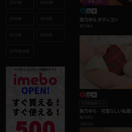
2021年
2020年
2019年
2018年
架乃ゆら ボディコン
架乃ゆら
2017年
2016年
2015年以前
写真集動画セット
架乃ゆら 可愛らしい私服
人私服
架乃ゆら
1,892pt