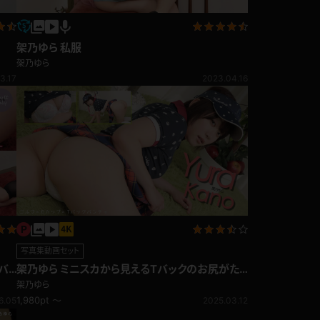
架乃ゆら 私服
架乃ゆら
3.17
2023.04.16
写真集動画セット
バ
架乃ゆら ミニスカから見えるTバックのお尻がた
まらない！ゴルフ
架乃ゆら
1,980pt ～
6.05
2025.03.12