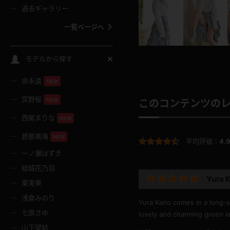
過去ギャラリー
一覧ページへ
スクールコス
モデルから探す
命永遠
NEW
バスタオル
宮野桜
NEW
このコンテンツの
全裸
西尾まりな
NEW
碧那美海
NEW
平均評価：
4.
レースリミテーション
一ノ瀬はずき
結城花乃羽
クリスマス
Yura K
東実果
浅倉みのり
ボディタイツ
Yura Kano comes in a long-sl
七原さゆ
lovely and charming green la
山下望結