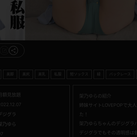
美脚
美尻
美乳
私服
短ソックス
緑
バックレース
月額見放題
架乃ゆらの紹介
2022.12.07
姉妹サイトLOVEPOPで
デジグラ
た！
架乃ゆらちゃんのデジグラ
架乃ゆら
デジグラでもその透明感は
97