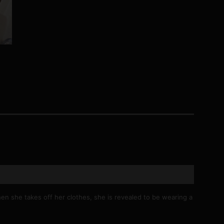
コート
ズボン
ミニスカ
ハロウィン
ボディスーツ
チャイナドレス
hen she takes off her clothes, she is revealed to be wearing a