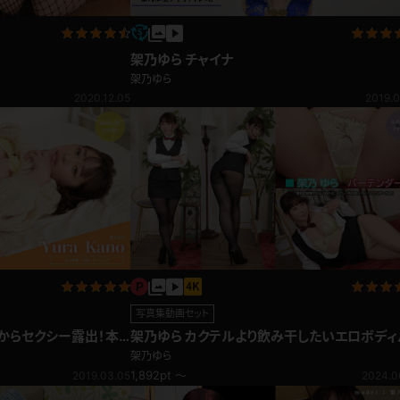
架乃ゆら チャイナ
架乃ゆら
2020.12.05
2019.0
写真集動画セット
からセクシー露出！本
架乃ゆら カクテルより飲み干したいエロボディ
ーテンダー
架乃ゆら
1,892pt ～
2019.03.05
2024.0