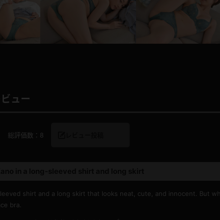
レインコート
カーディガン
バスローブ
キャミソール
レビュー
透け
ハイレグ
9
総評価数：
8
レビュー投稿
アイドル風
バニーガール
サバゲー
コスプレ
ano in a long-sleeved shirt and long skirt
ビスチェ
SM衣装
eeved shirt and a long skirt that looks neat, cute, and innocent. But w
ce bra.