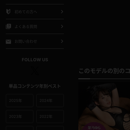
シャツ
スリップ
部屋着
初めての方へ
イクロビキニ
ビキニ
競泳水着
よくある質問
ポーツウェア
ゴルフ
ジャージ
お問い合わせ
オタード
陸上
テニス
FOLLOW US
このモデルの別の
操服
単品コンテンツ年別ベスト
2025年
2024年
2023年
2022年