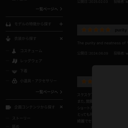
ウェディングドレス
公開日：2025.02.03
投稿者：
t
一覧ページへ
インコート
カーディガン
コート
私服
ソックス
モデルの特徴から探す
purity
スローブ
キャミソール
ズボン
地雷風コーデ
熟女
中間ソックス
衣装から探す
The purity and neatness of 
ギャル
白
け
ハイレグ
ミニスカ
主婦
コスチューム
黒パンスト
巨乳
公開日：2024.06.09
投稿者：
w
メガネ
パイパン
レッグウェア
ベージュ
イドル風
バニーガール
ハロウィ
エステ
ガーターリング
軟体
下着
バランスボール
スレンダー
グレー
小道具・アクセサリー
綺麗な
バゲー
コスプレ
ボディス
女医
ローファー
ムチムチ
フラフープ
一覧ページへ
ミニマム
水色
スケスケ下着で綺麗なお尻ポー
スチェ
SM衣装
チャイナ
袴
レースアップパンプス
また、開脚も多いのでセクシーで
長身
自転車
企画コンテンツから探す
ショートカットがよく似合い私服
色白
紐
服
ボディコン
ドレス
とっても可愛いです、下着姿は、
和服
下駄
ストーリー
一覧ページへ
棒
綺麗でセクシーなゆらちゃんです
舐め