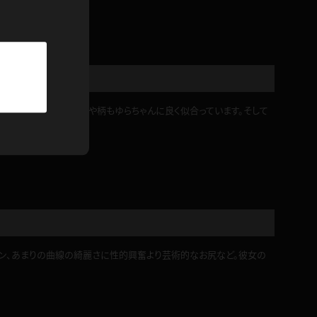
パーカー
部屋着
競泳水着
した！。ブラジャーの色や柄もゆらちゃんに良く似合っています。そして
ジャージ
テニス
イン、あまりの曲線の綺麗さに性的興奮より芸術的なお尻など。彼女の