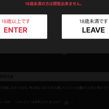
ンツ
下着
セーター
0
タニオバ
このレビューは参考になりましたか？
18歳未満の方は閲覧出来ません。
ス
Tシャツ
スリップ
ト
18歳以上です
18歳未満です
展開でした！
ENTER
LEAVE
ねえさん
マイクロビキニ
ビキニ
ベルト
現れたブラウスの生地が薄く、大好きな透け透けのブラジャーを愉しむ事が出来ま
ね！。
スポーツウェア
ゴルフ
ー
0
サカチン
このレビューは参考になりましたか？
レオタード
陸上
体操服
芸術作品
気を醸し出すくちびる、体の割にはたわわな胸、ドンピシャな腰のくびれと体のラ
ーン
0
ンイズモ
このレビューは参考になりましたか？