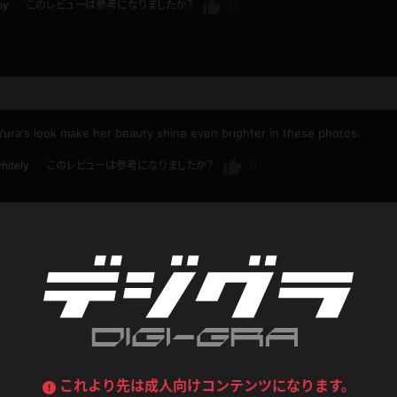
喪服
ボディコン
0
oy
このレビューは参考になりましたか？
デニムスカート
ワンピース
ルーズソックス
ニーハイソックス
ジーンズ
エプロン
ハイソックス
パンスト
Yura's look make her beauty shine even brighter in these photos.
黒
オレンジ
バーテンダー
アルバイト
ベージュパンスト
網タイツ
0
hitely
このレビューは参考になりましたか？
マフラー
グローブ
紺
紫
ン
レースクイーン
ミニスカポリス
ガーターストッキング
サスペンダーストッキング
ストレッチポール
ボール
黄色
青
お尻
ーツ
女教師
CA
O
うわばき
ストラップシューズ
リコーダー
マジックハンド
ピンク
いちご
T
ズが多く、
ドレス
巫女
着物
ブーツ
サンダル
、エッチです。
水鉄砲
三輪車
姿も
バックレース
全身パンツ
どれを見ても
ガーリー
ふりふり衣装
ハイヒール
裸足
鉄棒
足漕ぎマシーン
。
これより先は成人向けコンテンツになります。