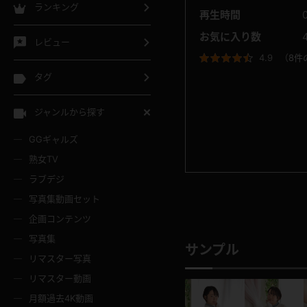
ランキング
再生時間
お気に入り数
レビュー
4.9
（
8件
タグ
ジャンルから探す
GGギャルズ
熟女TV
ラブデジ
写真集動画セット
企画コンテンツ
写真集
サンプル
リマスター写真
リマスター動画
月額過去4K動画