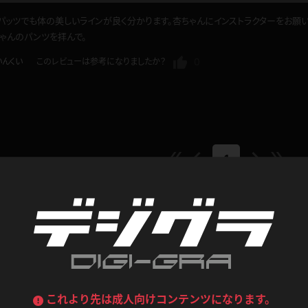
喪服
ボディコン
パッツでも体の美しいラインが良く分かります。杏ちゃんにインストラクターをお願
ゃんのパンツを拝んで。
デニムスカート
ワンピース
ルーズソックス
ニーハイソックス
0
いんくい
このレビューは参考になりましたか？
ジーンズ
エプロン
ハイソックス
パンスト
黒
オレンジ
バーテンダー
アルバイト
ベージュパンスト
網タイツ
マフラー
グローブ
紺
紫
ン
1
レースクイーン
ミニスカポリス
ガーターストッキング
サスペンダーストッキング
ストレッチポール
ボール
黄色
青
ーツ
女教師
CA
O
うわばき
ストラップシューズ
リコーダー
マジックハンド
ピンク
いちご
T
ドレス
巫女
着物
ブーツ
サンダル
コンテンツ
水鉄砲
三輪車
バックレース
全身パンツ
ガーリー
ふりふり衣装
ハイヒール
裸足
鉄棒
足漕ぎマシーン
これより先は成人向けコンテンツになります。