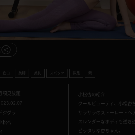
色白
美脚
美乳
スパッツ
裸足
紫
月額見放題
小松杏の紹介
2023.02.07
クールビューティ、小松杏
デジグラ
サラサラのストーレートヘア
スレンダーなボディも透き
小松杏
ピッタリな杏ちゃん。
91