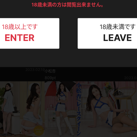
ンツ
下着
セーター
18歳未満の方は閲覧出来ません。
ス
Tシャツ
スリップ
ト
18歳以上です
18歳未満です
ENTER
LEAVE
ねえさん
マイクロビキニ
ビキニ
ベルト
スポーツウェア
ゴルフ
ー
企画コンテンツ
小松杏 臨場感溢れる美女観察動画！実は誰か
2023.02.19
見られている？不思議な穴編
小松杏
レオタード
陸上
809pt
2023.0
体操服
ーン