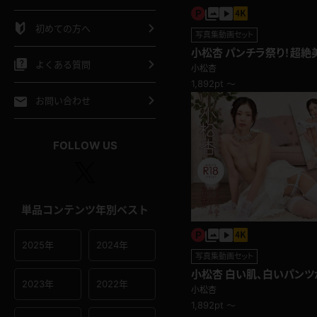
シャツ
スリップ
部屋着
初めての方へ
写真集動画セット
イクロビキニ
ビキニ
競泳水着
小松杏 パンチラ祭り！超絶
よくある質問
小松杏
1,892pt ～
ポーツウェア
ゴルフ
ジャージ
お問い合わせ
オタード
陸上
テニス
FOLLOW US
操服
単品コンテンツ年別ベスト
2025年
2024年
写真集動画セット
小松杏 白い肌、白いパンツ
2023年
2022年
抜群美女のウェディングド
小松杏
1,892pt ～