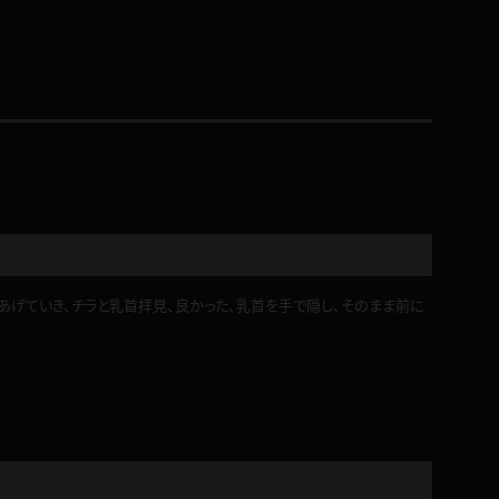
コート
ズボン
ミニスカ
あげていき、チラと乳首拝見、良かった、乳首を手で隠し、そのまま前に
ハロウィン
ボディスーツ
チャイナドレス