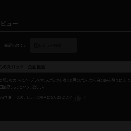
レビュー
レインコート
カーディガン
総評価数：
2
レビュー投稿
バスローブ
キャミソール
透け
ハイレグ
んのスパッツ 企画最高
登場、服の下はノーブラです、スパッツを脱ぐと黒のパンツが、白の服を徐々に上に
アイドル風
バニーガール
画最高、もっとやって欲しい。
0
わらび餅
このレビューは参考になりましたか？
サバゲー
コスプレ
ビスチェ
SM衣装