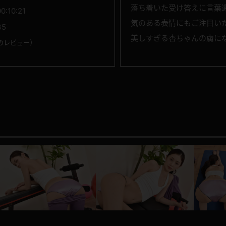
落ち着いた受け答えに言葉
00:10:21
気のある表情にもご注目い
35
美しすぎる杏ちゃんの虜に
のレビュー
）