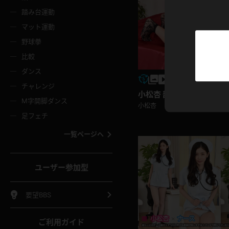
ニムスカート
ワンピース
ホットパ
メイド
ーズソックス
ニーハイソックス
短ソック
踏み台運動
マット運動
ーンズ
エプロン
普段着
彼シャツ
イソックス
パンスト
白パンス
野球拳
オレンジ
茶色
比較
ーテンダー
アルバイト
お天気お
水着
ージュパンスト
網タイツ
ガーター
ダンス
フラー
グローブ
ニプレス
紫
赤
チャレンジ
ースクイーン
ミニスカポリス
ナース
スクミズ
小松杏 部屋着
ーターストッキング
サスペンダーストッキング
スニーカ
M字開脚ダンス
トレッチポール
ボール
縄跳び
小松杏
色
青
緑
足フェチ
教師
CA
OL
スパッツ
わばき
ストラップシューズ
パンプス
コーダー
マジックハンド
オイル
一覧ページへ
ンク
いちご
Tバック
女
着物
浴衣
チアリーダー
ーツ
サンダル
足袋
鉄砲
三輪車
鏡
ユーザー参加型
ックレース
全身パンツ
アンスコ
ーリー
ふりふり衣装
アンミラ
イヒール
裸足
棒
足漕ぎマシーン
開脚マシ
要望BBS
着
セーター
パーカー
ご利用ガイド