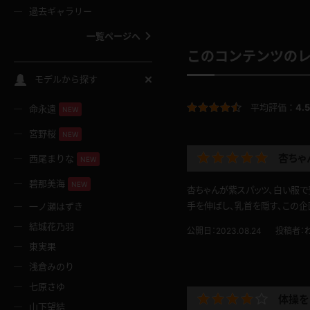
過去ギャラリー
一覧ページへ
このコンテンツの
スクールコス
モデルから探す
平均評価：
4.5
命永遠
NEW
バスタオル
宮野桜
NEW
全裸
杏ちゃ
西尾まりな
NEW
碧那美海
NEW
杏ちゃんが紫スパッツ、白い服で
レースリミテーション
手を伸ばし、乳首を隠す、この企
一ノ瀬はずき
結城花乃羽
公開日：2023.08.24
投稿者：
クリスマス
東実果
浅倉みのり
ボディタイツ
七原さゆ
体操を
山下望結