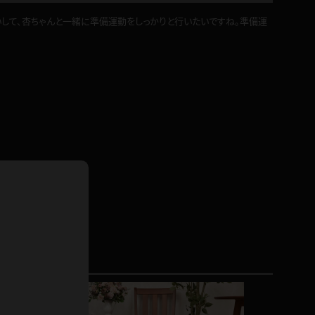
ドレス
いして、杏ちゃんと一緒に準備運動をしっかりと行いたいですね。準備運
ホットパンツ
短ソックス
普段着
白パンスト
茶色
お天気おねえさん
ガーターベルト
ニプレス
赤
ナース
スニーカー
縄跳び
緑
L
パンプス
オイル
バック
浴衣
足袋
鏡
アンスコ
アンミラ
開脚マシーン