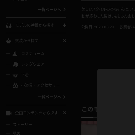
ウェディングドレス
美しいスタイルの杏ちゃんは、ス
一覧ページへ
動が終わった後は、もちろん杏ち
インコート
カーディガン
コート
私服
ソックス
モデルの特徴から探す
公開日：2023.03.29
投稿者：
スローブ
キャミソール
ズボン
地雷風コーデ
熟女
中間ソックス
衣装から探す
ギャル
白
け
ハイレグ
ミニスカ
主婦
コスチューム
黒パンスト
巨乳
メガネ
パイパン
レッグウェア
ベージュ
イドル風
バニーガール
ハロウィ
エステ
ガーターリング
軟体
下着
バランスボール
スレンダー
グレー
小道具・アクセサリー
バゲー
コスプレ
ボディス
女医
ローファー
ムチムチ
フラフープ
一覧ページへ
ミニマム
水色
スチェ
SM衣装
チャイナ
袴
レースアップパンプス
長身
このモデルの別の
自転車
企画コンテンツから探す
色白
紐
服
ボディコン
ドレス
和服
下駄
ストーリー
一覧ページへ
棒
舐め