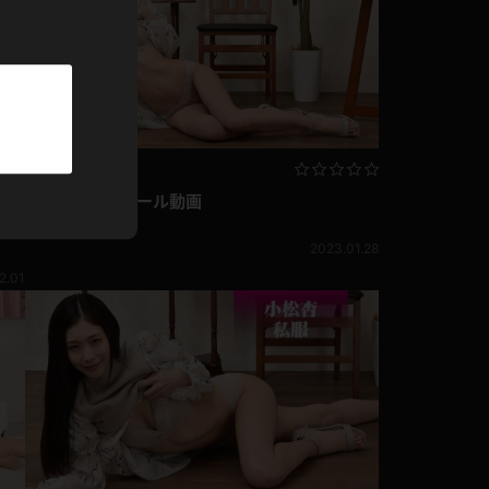
パーカー
部屋着
競泳水着
ジャージ
小松杏 プロフィール動画
小松杏
に
2023.01.28
テニス
2.01