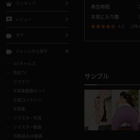
ランキング
再生時間
お気に入り数
レビュー
4.5
（
2件
タグ
ジャンルから探す
GGギャルズ
熟女TV
サンプル
ラブデジ
写真集動画セット
企画コンテンツ
写真集
リマスター写真
リマスター動画
月額過去4K動画