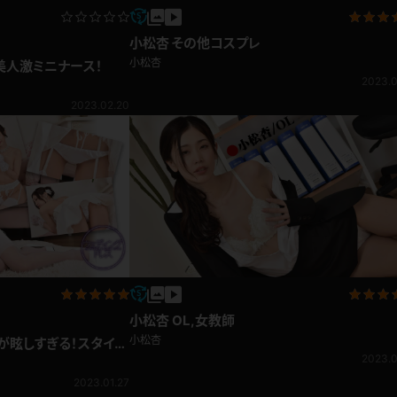
小松杏 その他コスプレ
小松杏
美人激ミニナース！
2023.0
2023.02.20
小松杏 OL,女教師
小松杏
が眩しすぎる！スタイル
レス
2023.0
2023.01.27