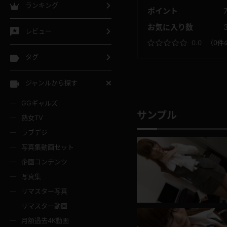
ランキング
ポイント
お気に入り数
レビュー
0.0
（
0件
タグ
ジャンルから探す
GGギャルズ
サンプル
熟女TV
ラブデジ
写真集動画セット
企画コンテンツ
写真集
リマスター写真
リマスター動画
月額過去4K動画