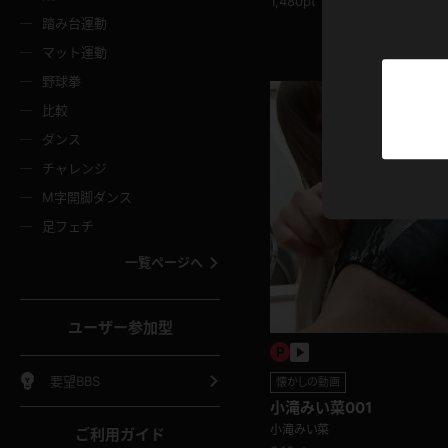
1,480pt
ニムスカート
ワンピース
ホットパ
メイド
ーズソックス
ニーハイソックス
短ソック
踏み台運動
マット運動
ーンズ
エプロン
普段着
彼シャツ
イソックス
パンスト
白パンス
野球拳
オレンジ
茶色
比較
ーテンダー
アルバイト
お天気お
水着
ージュパンスト
網タイツ
ガーター
ダンス
フラー
グローブ
ニプレス
紫
赤
チャレンジ
ースクイーン
ミニスカポリス
ナース
スクミズ
ーターストッキング
サスペンダーストッキング
スニーカ
M字開脚ダンス
トレッチポール
ボール
縄跳び
色
青
緑
足フェチ
教師
CA
OL
スパッツ
わばき
ストラップシューズ
パンプス
コーダー
マジックハンド
オイル
一覧ページへ
ンク
いちご
Tバック
女
着物
浴衣
チアリーダー
ーツ
サンダル
足袋
鉄砲
三輪車
鏡
ユーザー参加型
ックレース
全身パンツ
アンスコ
ーリー
ふりふり衣装
アンミラ
イヒール
裸足
棒
足漕ぎマシーン
開脚マシ
要望BBS
懐かしの動画
小滝みい菜001
着
セーター
パーカー
小滝みい菜
ご利用ガイド