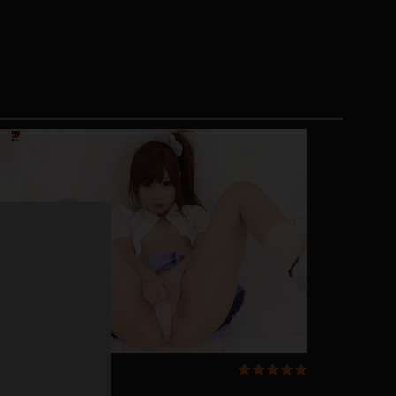
ドレス
ホットパンツ
短ソックス
普段着
白パンスト
茶色
お天気おねえさん
ガーターベルト
ニプレス
赤
ナース
スニーカー
縄跳び
緑
L
パンプス
オイル
バック
浴衣
足袋
鏡
アンスコ
アンミラ
開脚マシーン
過去ギャラリー