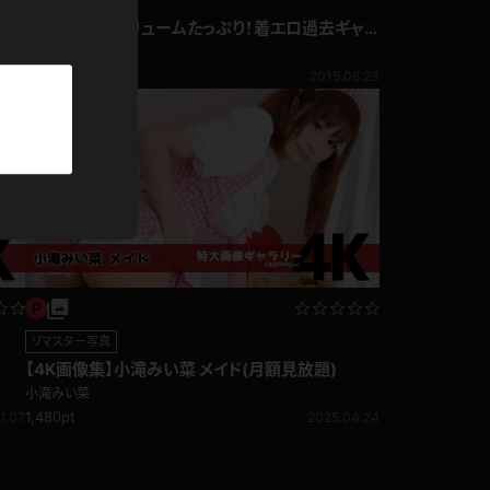
パーカー
小滝みい菜 ボリュームたっぷり！着エロ過去ギャラ
リー♪
小滝みい菜
部屋着
540pt
9.21
2015.06.23
競泳水着
ジャージ
テニス
リマスター写真
【4K画像集】小滝みい菜 メイド(月額見放題)
小滝みい菜
1,480pt
1.07
2025.04.24