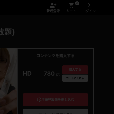
0
新規登録
カート
ログイン
放題)
コンテンツを購入する
購入する
HD
780
pt
カート
に入れる
月額見放題を申し込む