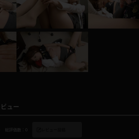
レインコート
カーディガン
バスローブ
キャミソール
透け
ハイレグ
アイドル風
バニーガール
サバゲー
コスプレ
レビュー
ビスチェ
SM衣装
0
総評価数：
0
レビュー投稿