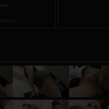
780pt
3
のレビュー
）