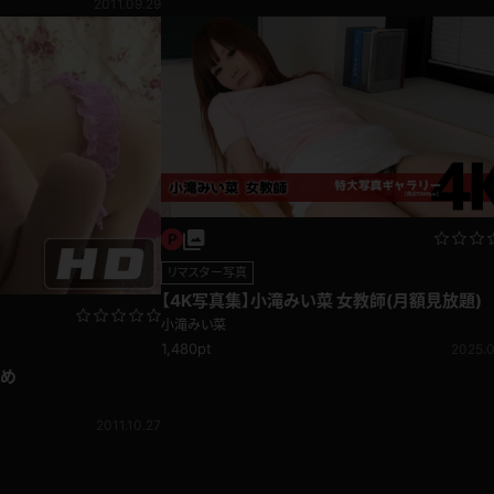
2011.09.29
リマスター写真
【4K写真集】小滝みい菜 女教師(月額見放題)
小滝みい菜
1,480pt
2025.0
舐め
2011.10.27