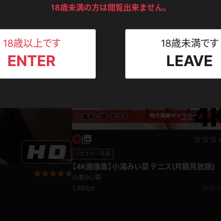
2026.06.05
ンツ
下着
セーター
18歳未満の方は閲覧出来ません。
ス
小滝みい菜001
小滝みい菜
Tシャツ
スリップ
346pt
2011.0
ト
18歳以上です
18歳未満です
ENTER
LEAVE
ねえさん
マイクロビキニ
ビキニ
ベルト
スポーツウェア
ゴルフ
ー
レオタード
陸上
体操服
リマスター写真
【4K画像集】小滝みい菜 テニス(月額見放題)
小滝みい菜
ーン
1,480pt
2025.0