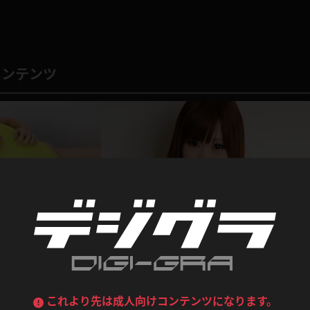
喪服
ボディコン
デニムスカート
ワンピース
ルーズソックス
ニーハイソックス
コンテンツ
ジーンズ
エプロン
ハイソックス
パンスト
黒
オレンジ
バーテンダー
アルバイト
ベージュパンスト
網タイツ
マフラー
グローブ
紺
紫
ン
レースクイーン
ミニスカポリス
ガーターストッキング
サスペンダーストッキング
ストレッチポール
ボール
黄色
青
ーツ
女教師
CA
O
うわばき
ストラップシューズ
リコーダー
マジックハンド
ピンク
いちご
T
ドレス
巫女
着物
ブーツ
サンダル
水鉄砲
三輪車
バックレース
全身パンツ
ガーリー
ふりふり衣装
みい菜 競泳水着(月額
ハイヒール
裸足
鉄棒
足漕ぎマシーン
これより先は成人向けコンテンツになります。
懐かしの写真集