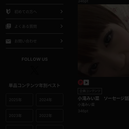
346pt
シャツ
スリップ
部屋着
初めての方へ
イクロビキニ
ビキニ
競泳水着
よくある質問
ポーツウェア
ゴルフ
ジャージ
お問い合わせ
オタード
陸上
テニス
FOLLOW US
操服
単品コンテンツ年別ベスト
企画コンテンツ
小滝みい菜 ソーセージ
2025年
2024年
小滝みい菜
346pt
2023年
2022年