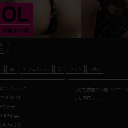
ア
OL
ベージュパンスト
黒
Tバック
メガネ
単品コンテンツ
月額見放題で公開されていた 小
2025.08.16
した動画です。
デジグラ
小滝みい菜
動画 約12分