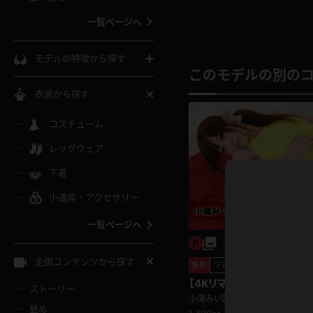
ウェディングドレス
一覧ページへ
インコート
カーディガン
コート
私服
ソックス
モデルの特徴から探す
このモデルの別の
スローブ
キャミソール
ズボン
地雷風コーデ
熟女
中間ソックス
衣装から探す
ギャル
白
け
ハイレグ
ミニスカ
主婦
コスチューム
黒パンスト
巨乳
メガネ
パイパン
レッグウェア
ベージュ
イドル風
バニーガール
ハロウィ
エステ
ガーターリング
軟体
下着
バランスボール
スレンダー
グレー
小道具・アクセサリー
バゲー
コスプレ
ボディス
女医
ローファー
ムチムチ
フラフープ
一覧ページへ
ミニマム
水色
スチェ
SM衣装
チャイナ
袴
レースアップパンプス
長身
自転車
企画コンテンツから探す
リマスター写真
新作
色白
紐
服
ボディコン
ドレス
和服
【4Kリマスター写真】小滝
下駄
ストーリー
一覧ページへ
棒
見放題)
小滝みい菜
舐め