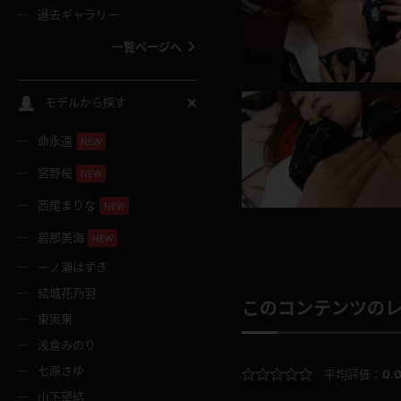
過去ギャラリー
一覧ページへ
スクールコス
モデルから探す
命永遠
NEW
バスタオル
宮野桜
NEW
全裸
西尾まりな
NEW
碧那美海
NEW
レースリミテーション
一ノ瀬はずき
結城花乃羽
クリスマス
このコンテンツの
東実果
浅倉みのり
ボディタイツ
七原さゆ
平均評価：
0.
山下望結