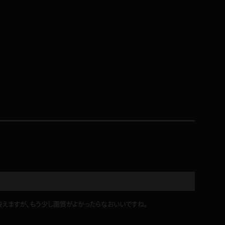
コート
ズボン
ミニスカ
ハロウィン
ボディスーツ
チャイナドレス
えますが、もう少し画質がよかったらなおいいですね。
ドレス