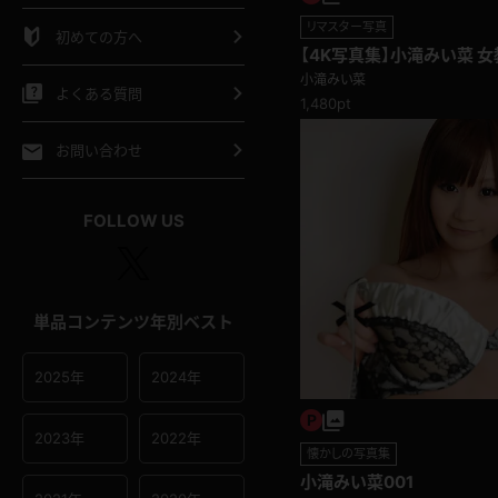
シャツ
スリップ
部屋着
リマスター写真
初めての方へ
【4K写真集】小滝みい菜 女
イクロビキニ
ビキニ
競泳水着
小滝みい菜
よくある質問
1,480pt
ポーツウェア
ゴルフ
ジャージ
お問い合わせ
オタード
陸上
テニス
FOLLOW US
操服
単品コンテンツ年別ベスト
2025年
2024年
2023年
2022年
懐かしの写真集
小滝みい菜001