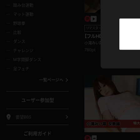
ニムスカート
ワンピース
ホットパ
メイド
ーズソックス
ニーハイソックス
短ソック
踏み台運動
マット運動
ーンズ
エプロン
普段着
彼シャツ
イソックス
パンスト
白パンス
野球拳
リマスター動画
オレンジ
茶色
比較
【フルHDリマスター】小滝み
ーテンダー
アルバイト
お天気お
水着
ージュパンスト
網タイツ
ガーター
ダンス
フラー
グローブ
ニプレス
小滝みい菜
紫
赤
780pt
チャレンジ
ースクイーン
ミニスカポリス
ナース
スクミズ
ーターストッキング
サスペンダーストッキング
スニーカ
M字開脚ダンス
トレッチポール
ボール
縄跳び
色
青
緑
足フェチ
教師
CA
OL
スパッツ
わばき
ストラップシューズ
パンプス
コーダー
マジックハンド
オイル
一覧ページへ
ンク
いちご
Tバック
女
着物
浴衣
チアリーダー
ーツ
サンダル
足袋
鉄砲
三輪車
鏡
ユーザー参加型
ックレース
全身パンツ
アンスコ
ーリー
ふりふり衣装
アンミラ
イヒール
裸足
棒
足漕ぎマシーン
開脚マシ
要望BBS
着
セーター
パーカー
ご利用ガイド