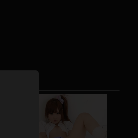
ホットパンツ
短ソックス
普段着
白パンスト
茶色
お天気おねえさん
ガーターベルト
ニプレス
赤
ナース
スニーカー
縄跳び
緑
L
パンプス
オイル
バック
浴衣
足袋
鏡
アンスコ
アンミラ
開脚マシーン