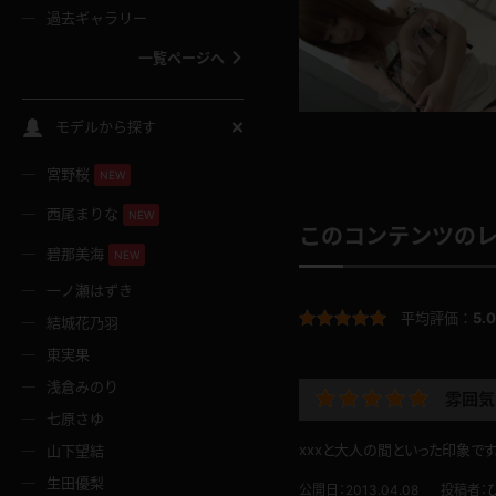
過去ギャラリー
一覧ページへ
スクールコス
モデルから探す
宮野桜
バスタオル
NEW
西尾まりな
NEW
このコンテンツの
全裸
碧那美海
NEW
一ノ瀬はずき
レースリミテーション
平均評価：
5.0
結城花乃羽
東実果
クリスマス
浅倉みのり
雰囲気
七原さゆ
ボディタイツ
xxxと大人の間といった印象で
山下望結
生田優梨
公開日：2013.04.08
投稿者：
ウェディングドレス