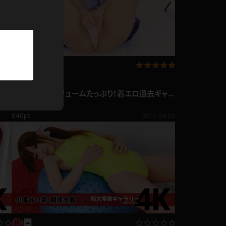
パーカー
部屋着
競泳水着
1.07
過去ギャラリー
ジャージ
小滝みい菜 ボリュームたっぷり！着エロ過去ギャラ
リー♪
小滝みい菜
540pt
2015.06.23
テニス