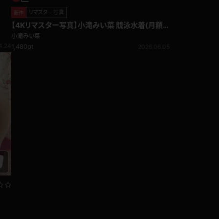
リマスター写真
新作
【4Kリマスター写真】小滝みい菜 競泳水着(月額
見放題)
小滝みい菜
4.24
1,480pt
2026.06.05