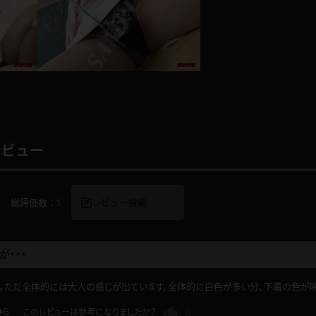
レインコート
カーディガン
バスローブ
キャミソール
レビュー
透け
ハイレグ
アイドル風
バニーガール
総評価数：
1
レビュー投稿
サバゲー
コスプレ
が・・・
ビスチェ
SM衣装
す。ただ全体的には大人の感じが出ています。全体的に白色が多い分、下着の色が映
0
ひら
このレビューは参考になりましたか？
喪服
ボディコン