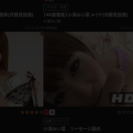
リマスター写真
教師(月額見放題)
【4K画像集】小滝みい菜 メイド(月額見放題)
小滝みい菜
1,480pt
2025.08.19
2025.0
企画コンテンツ
小滝みい菜 ソーセージ舐め