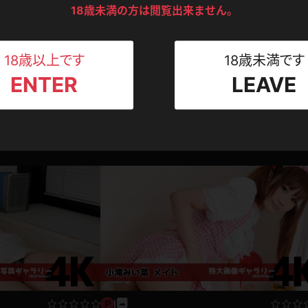
ンツ
下着
セーター
ス
18歳未満の方は閲覧出来ません。
Tシャツ
スリップ
ト
18歳以上です
18歳未満です
リマスター写真
ENTER
LEAVE
い菜 OL(月額見放題)
【4K画像集】小滝みい菜 テニス(月額見放題)
ねえさん
マイクロビキニ
ビキニ
ベルト
小滝みい菜
1,480pt
2025.08.16
2025.0
スポーツウェア
ゴルフ
ー
レオタード
陸上
体操服
ーン