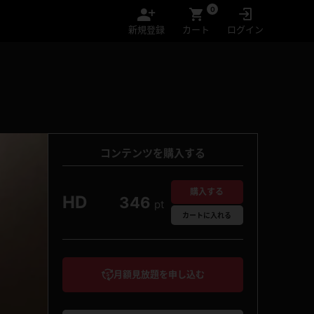
0
新規登録
カート
ログイン
コンテンツを購入する
購入する
HD
346
pt
カート
に入れる
月額見放題を申し込む