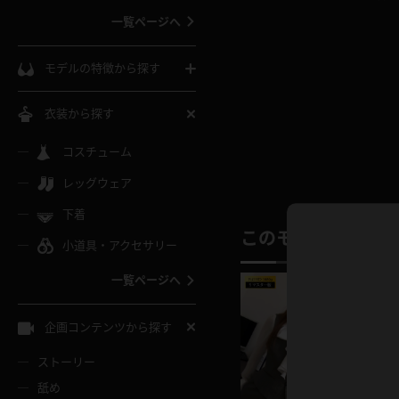
一覧ページへ
インコート
カーディガン
コート
私服
ソックス
モデルの特徴から探す
スローブ
キャミソール
ズボン
地雷風コーデ
熟女
中間ソックス
衣装から探す
ギャル
白
け
ハイレグ
ミニスカ
主婦
コスチューム
黒パンスト
巨乳
メガネ
パイパン
レッグウェア
ベージュ
イドル風
バニーガール
ハロウィ
エステ
ガーターリング
軟体
下着
バランスボール
スレンダー
このモデルの別の
グレー
小道具・アクセサリー
バゲー
コスプレ
ボディス
女医
ローファー
ムチムチ
フラフープ
一覧ページへ
ミニマム
水色
スチェ
SM衣装
チャイナ
袴
レースアップパンプス
長身
自転車
企画コンテンツから探す
色白
紐
服
ボディコン
ドレス
和服
下駄
ストーリー
一覧ページへ
棒
舐め