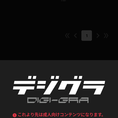
デニムスカート
ワンピース
ルーズソックス
ニーハイソックス
ジーンズ
エプロン
ハイソックス
パンスト
1
黒
オレンジ
バーテンダー
アルバイト
ベージュパンスト
網タイツ
マフラー
グローブ
紺
紫
ン
レースクイーン
ミニスカポリス
ガーターストッキング
サスペンダーストッキング
ストレッチポール
ボール
コンテンツ
黄色
青
ーツ
女教師
CA
O
うわばき
ストラップシューズ
リコーダー
マジックハンド
ピンク
いちご
T
ドレス
巫女
着物
ブーツ
サンダル
水鉄砲
三輪車
バックレース
全身パンツ
ガーリー
ふりふり衣装
ハイヒール
裸足
鉄棒
足漕ぎマシーン
これより先は成人向けコンテンツになります。