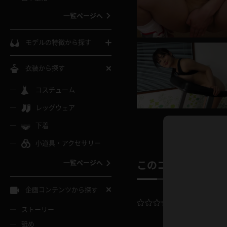
ウェディングドレス
一覧ページへ
インコート
カーディガン
コート
私服
ソックス
モデルの特徴から探す
スローブ
キャミソール
ズボン
地雷風コーデ
熟女
中間ソックス
衣装から探す
ギャル
白
け
ハイレグ
ミニスカ
主婦
コスチューム
黒パンスト
巨乳
メガネ
パイパン
レッグウェア
ベージュ
イドル風
バニーガール
ハロウィ
エステ
ガーターリング
軟体
下着
バランスボール
スレンダー
グレー
小道具・アクセサリー
バゲー
コスプレ
ボディス
女医
ローファー
ムチムチ
フラフープ
一覧ページへ
このコンテンツの
ミニマム
水色
スチェ
SM衣装
チャイナ
袴
レースアップパンプス
長身
自転車
企画コンテンツから探す
色白
紐
服
ボディコン
ドレス
平均評価：
0.
和服
下駄
ストーリー
一覧ページへ
棒
舐め