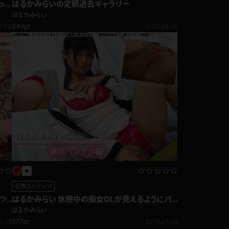
っ
はるかみらいの定額過去ギャラリー
はるかみらい
849pt
7.03
2020.08.25
企画コンテンツ
ツ
はるかみらい 休憩中の痴女OLが見えるようにパ
ンチラ誘惑！挑発パンチラ
はるかみらい
577pt
6.09
2018.07.09