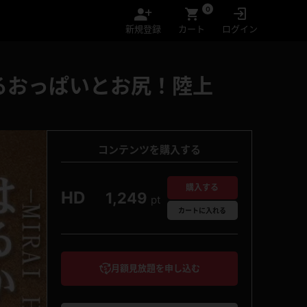
0
新規登録
カート
ログイン
るおっぱいとお尻！陸上
コンテンツを購入する
購入する
HD
1,249
pt
カート
に入れる
月額見放題を申し込む