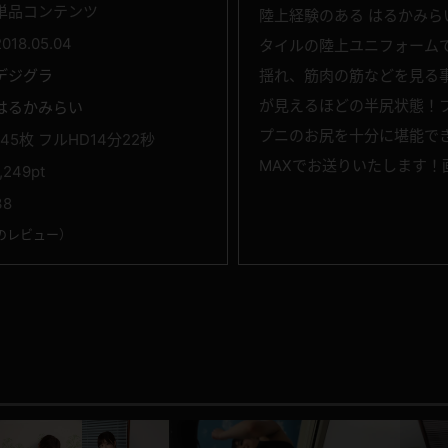
単品コンテンツ
陸上経験のある はるかみ
2018.05.04
タイルの陸上ユニフォーム
デジグラ
揺れ、筋肉の筋などを見る
が見えるほどの半尻状態！
はるかみらい
プニのお尻を十分に堪能で
145枚 フルHD14分22秒
MAXでお送りいたします！
1,249pt
38
のレビュー
）