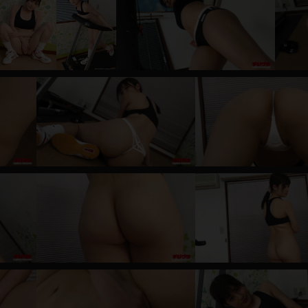
レインコート
カーディガン
バスローブ
キャミソール
透け
ハイレグ
アイドル風
バニーガール
サバゲー
コスプレ
ビスチェ
SM衣装