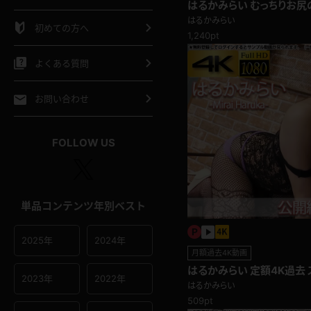
はるかみらい むっちりお
シャツ
スリップ
部屋着
げ！隠し切れないマイクロ
はるかみらい
初めての方へ
1,240pt
イクロビキニ
ビキニ
競泳水着
よくある質問
ポーツウェア
ゴルフ
ジャージ
お問い合わせ
オタード
陸上
テニス
FOLLOW US
操服
単品コンテンツ年別ベスト
2025年
2024年
月額過去4K動画
はるかみらい 定額4K過去
2023年
2022年
にむっちりボディ！
はるかみらい
509pt