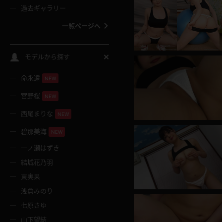
過去ギャラリー
一覧ページへ
スクールコス
モデルから探す
命永遠
NEW
バスタオル
宮野桜
NEW
全裸
西尾まりな
NEW
碧那美海
NEW
レースリミテーション
一ノ瀬はずき
結城花乃羽
クリスマス
東実果
浅倉みのり
ボディタイツ
七原さゆ
山下望結