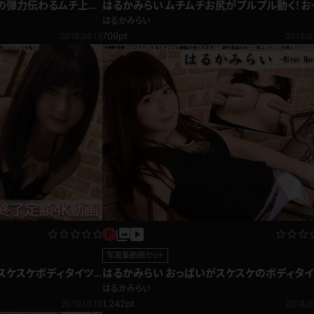
尻の弾力伝わるムチ上
はるかみらい ムチムチお尻がプルプル動く！お
ビキニ
ぱいとお尻を揉みしだく乳揉み編
はるかみらい
709pt
2018.06.19
2018.0
写真集動画セット
はるかみらい おっぱいがスケスケのボディタイ
 スケスケボディタイツ
＆レースブラでセクシー露出！ボディコン
はるかみらい
1,242pt
2018.0
2019.10.15