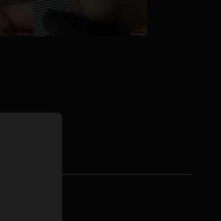
ドレス
ホットパンツ
短ソックス
普段着
白パンスト
茶色
お天気おねえさん
ガーターベルト
ニプレス
赤
ナース
スニーカー
縄跳び
緑
L
パンプス
オイル
バック
浴衣
足袋
鏡
アンスコ
アンミラ
開脚マシーン