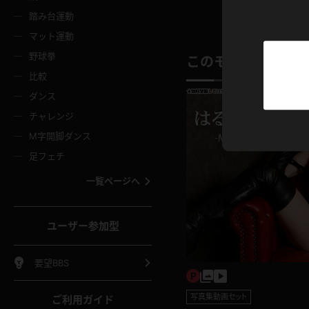
ニムスカート
ワンピース
ホットパ
メイド
ーズソックス
ニーハイソックス
短ソック
踏み台運動
マット運動
ーンズ
エプロン
普段着
彼シャツ
イソックス
パンスト
白パンス
野球拳
このモデルの別の
オレンジ
茶色
比較
ーテンダー
アルバイト
お天気お
水着
ージュパンスト
網タイツ
ガーター
ダンス
フラー
グローブ
ニプレス
紫
赤
チャレンジ
ースクイーン
ミニスカポリス
ナース
スクミズ
ーターストッキング
サスペンダーストッキング
スニーカ
M字開脚ダンス
トレッチポール
ボール
縄跳び
色
青
緑
足フェチ
教師
CA
OL
スパッツ
わばき
ストラップシューズ
パンプス
コーダー
マジックハンド
オイル
一覧ページへ
ンク
いちご
Tバック
女
着物
浴衣
チアリーダー
ーツ
サンダル
足袋
鉄砲
三輪車
鏡
ユーザー参加型
ックレース
全身パンツ
アンスコ
ーリー
ふりふり衣装
アンミラ
イヒール
裸足
棒
足漕ぎマシーン
開脚マシ
要望BBS
着
セーター
パーカー
写真集動画セット
ご利用ガイド