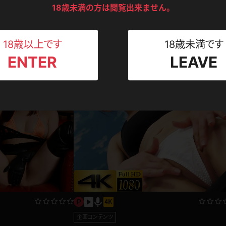
ンツ
下着
セーター
18歳未満の方は閲覧出来ません。
ス
Tシャツ
スリップ
ト
18歳以上です
18歳未満です
コンテンツ
ENTER
LEAVE
ねえさん
マイクロビキニ
ビキニ
ベルト
スポーツウェア
ゴルフ
ー
レオタード
陸上
体操服
ーン
企画コンテンツ