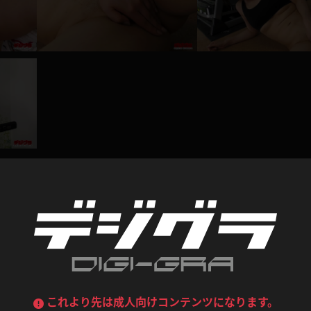
喪服
ボディコン
デニムスカート
ワンピース
ルーズソックス
ニーハイソックス
ジーンズ
エプロン
ハイソックス
パンスト
黒
オレンジ
バーテンダー
アルバイト
ベージュパンスト
網タイツ
マフラー
グローブ
紺
紫
ン
レースクイーン
ミニスカポリス
ガーターストッキング
サスペンダーストッキング
ストレッチポール
ボール
黄色
青
ーツ
女教師
CA
O
うわばき
ストラップシューズ
リコーダー
マジックハンド
レビュー
ピンク
いちご
T
ドレス
巫女
着物
ブーツ
サンダル
水鉄砲
三輪車
バックレース
全身パンツ
0
総評価数：
0
レビュー投稿
ガーリー
ふりふり衣装
ハイヒール
裸足
鉄棒
足漕ぎマシーン
これより先は成人向けコンテンツになります。