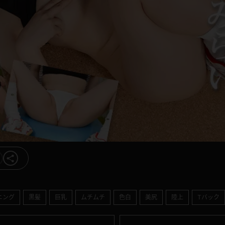
ニング
黒髪
巨乳
ムチムチ
色白
美尻
陸上
Tバック