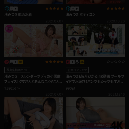
渚みつき 競泳水着
渚みつき ボディコン
2021.07.07
2020.10.26
写真集動画セット
企画コンテンツ
渚みつき スレンダーボディの小悪魔
渚みつき&皆月ひかる 4K動画 プールサ
フェイス！クマさんとあんなことやこんな
イドで水遊び！パンツもシャツもずぶ濡
ことも！ミニスカ
れスケスケ！プール掃除と水遊び！
1,892pt ～
990pt
2021.07.07
2021.12.16