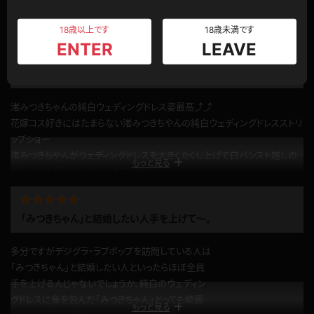
脚フェチ向けにも、脚組みポーズが２パターン有り好感が持てました
もっと見る
できれば、白のガータベルトを装着して欲しかったのと、白ハイヒールはポ
18歳以上です
18歳未満です
インテッドトゥ、つま先が細長い（尖った？）ものが好みでしたので☆４つにし
ENTER
LEAVE
ました
渚みつきちゃんの純白ウェディングドレス姿最高‼️
公開日：2021.11.25
投稿者：
にょ
渚みつきちゃんの純白ウェディングドレス姿最高⤴️⤴️
このレビューは参考になりましたか？
0
花嫁コス好きにはたまらない渚みつきちやんの純白ウェディングドレスストリ
ップショー
渚みつきちやんがウェディングドレスを大きくたくし上げて白パンスト越しの
もっと見る
美しいおみ足やパンティーをご開帳！
渚みつきちやんが寝そべりながらあらゆる角度から悩殺ポーズで挑発！
神秘的なアンダーブライダルに魅入られてしまいたまりませんね(;´Д｀)
「みつきちゃん」と結婚したい人手を上げて～。
公開日：2021.11.25
投稿者：
新ヰ麻妃子
多分ですがデジグラ・ラブポップを訪問している人は
このレビューは参考になりましたか？
0
「みつきちゃん」と結婚したい人といったらほぼ全員
手を上げるんじゃないでしょうか、純白のウェディン
グドレスに身を包んだ「みつきちゃん」とっても綺麗
もっと見る