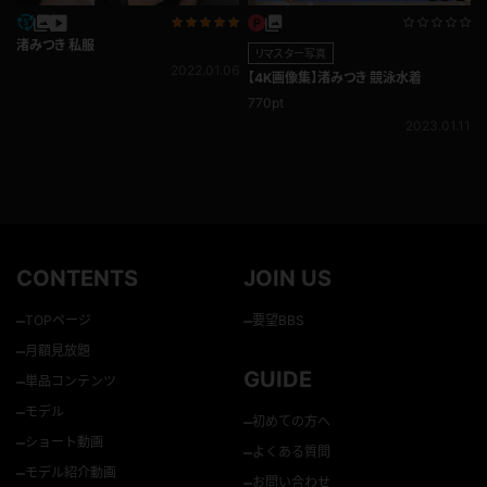
渚みつき 私服
リマスター写真
2022.01.06
【4K画像集】渚みつき 競泳水着
770pt
2023.01.11
CONTENTS
JOIN US
–
–
TOPページ
要望BBS
–
月額見放題
GUIDE
–
単品コンテンツ
–
モデル
–
初めての方へ
–
ショート動画
–
よくある質問
–
モデル紹介動画
–
お問い合わせ