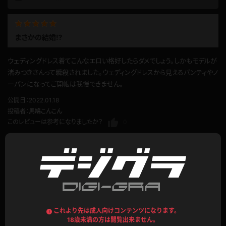
まさかの結婚⁉︎
ウェディングドレス着てこんなエロい格好したらダメでしょう。しかもモデルが
渚みつきさんって瞬殺されました。ウェディングドレスから見えるパンティやノ
ーパンになってご開帳は我慢できません。
公開日：2022.01.18
投稿者：
馬鳩こんこん
このレビューは参考になりましたか？
0
やっぱりウェディングドレスは長い丈がいい
久々登場の長丈のウェディングドレス姿での渚みつきさんです
渚みつきさんの可愛らしい顔に、ティアラに白い長手袋、白ストッキングに
これより先は成人向けコンテンツになります。
18歳未満の方は閲覧出来ません。
白ハイヒールの上品で清純な雰囲気が良く似合っています