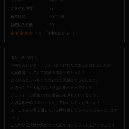
ファイル内容
97
再生時間
00:11:48
お気に入り数
50
4.9
（
9件のレビュー
）
渚みつきの紹介
小柄でスレンダー！きゅっとくびれたウエストは何と53cm！
天真爛漫、にこにこ笑顔の渚みつきちゃん♪
見ているとこっちまでつられて笑顔になってしまう、
人懐っこさと人柄の良さが溢れ出ちゃってます☆
プロフィール動画ではお風呂にも連れていくという、
大切な相棒の『ぷーしゃん』を紹介してくれました！
ぷーしゃんの事を話している時の嬉しそうなみつきちゃん…かわ
いい。
こんがり日焼けの跡がついた肌のコントラストもグッときます