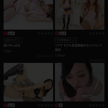
過去ギャラリー
写真集動画セット
綾川ゆんまお
リアナ モデル系南国娘のホットパンツ
美尻
525pt
1,080pt
2009.05.01
2015.02.25