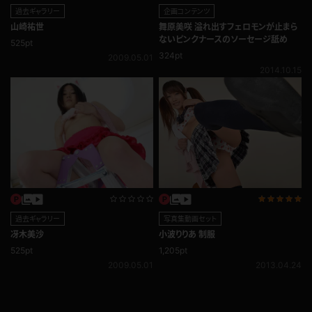
過去ギャラリー
企画コンテンツ
山崎祐世
舞原美咲 溢れ出すフェロモンが止まら
ないピンクナースのソーセージ舐め
525pt
324pt
2009.05.01
2014.10.15
過去ギャラリー
写真集動画セット
冴木美沙
小波りりあ 制服
525pt
1,205pt
2009.05.01
2013.04.24