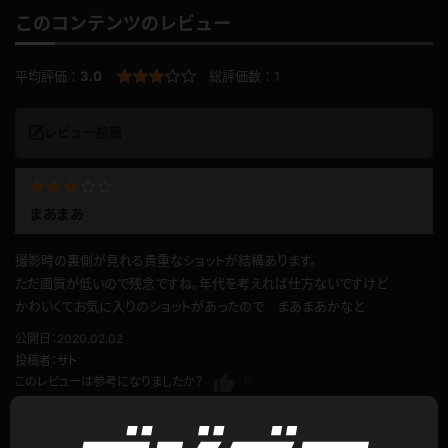
このコンテンツのレビュー
平均評価：
3.0
総評価数：
1
レビュー投稿
まあまあ
撮影時の裏側が見れる貴重なショットが結構あります。
ただ画質が低いので残念ですね。年代を考えれば仕方ないですけど
かわいくてお気に入りのショットがあったので まあまあかなと
公開日：2020.02.02
投稿者：
サト
このレビューは参考になりましたか？
0