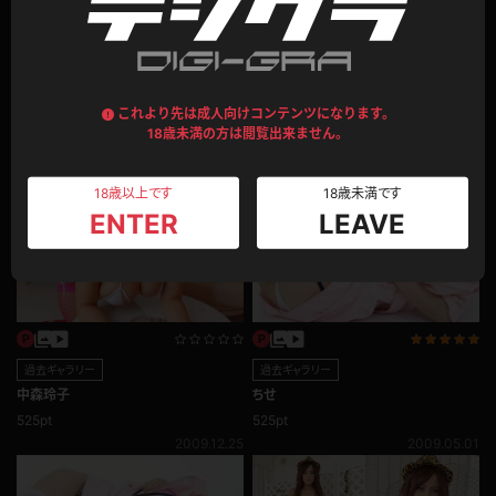
1
このモデルの別のコンテンツ
これより先は成人向けコンテンツになります。
18歳未満の方は閲覧出来ません。
18歳以上です
18歳未満です
ENTER
LEAVE
過去ギャラリー
過去ギャラリー
中森玲子
ちせ
525pt
525pt
2009.12.25
2009.05.01