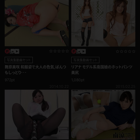
写真集動画セット
写真集動画セット
舞原美咲 和服姿で大人の色気,ぱんつ
リアナ モデル系南国娘のホットパンツ
もしっとり･･･
美尻
972pt
1,080pt
2014.10.22
2015.02.25