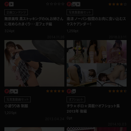
企画コンテンツ
写真集動画セット
舞原美咲 黒ストッキングのOLお姉さん
南涼 ノーパン股間のお肉に食い込むス
に攻められまくり･･･足フェチ編
ケスケアンダー！
324pt
1,259pt
2014.11.26
2018.03.11
写真集動画セット
オフショット
小波りりあ 制服
チラ☆ポロ☆満載!?オフショット集
2013年 後編
1,205pt
0pt
2013.04.24
2014.10.03