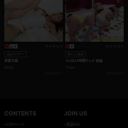
過去ギャラリー
懐かしの動画
真壁万緒
つくば27時間テレビ 後編
525pt
735pt
2009.05.01
2009.08.17
CONTENTS
JOIN US
–
–
TOPページ
要望BBS