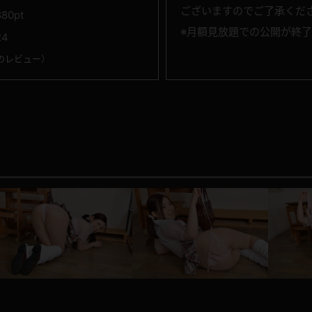
ございますのでご了承くだ
880pt
※月額見放題での公開が終
24
のレビュー
）