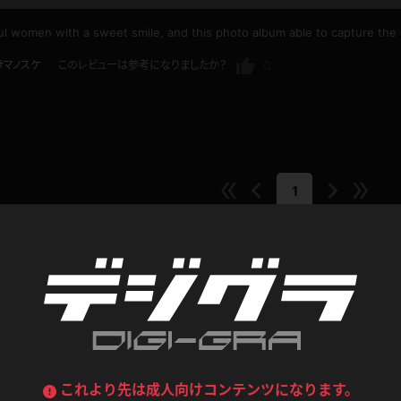
喪服
ボディコン
iful women with a sweet smile, and this photo album able to capture th
デニムスカート
ワンピース
ルーズソックス
ニーハイソックス
0
サマノスケ
このレビューは参考になりましたか？
ジーンズ
エプロン
ハイソックス
パンスト
黒
オレンジ
バーテンダー
アルバイト
ベージュパンスト
網タイツ
マフラー
グローブ
1
紺
紫
ン
レースクイーン
ミニスカポリス
ガーターストッキング
サスペンダーストッキング
ストレッチポール
ボール
黄色
青
ーツ
女教師
CA
O
うわばき
ストラップシューズ
リコーダー
マジックハンド
ピンク
いちご
T
ドレス
コンテンツ
巫女
着物
ブーツ
サンダル
水鉄砲
三輪車
バックレース
全身パンツ
ガーリー
ふりふり衣装
ハイヒール
裸足
鉄棒
足漕ぎマシーン
これより先は成人向けコンテンツになります。