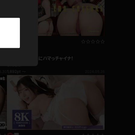
パーカー
部屋着
競泳水着
写真集動画セット
ジャージ
手
沙月恵奈 えなちにハマっチャイナ！
沙月恵奈
1,892pt ～
5.30
2024.05.26
テニス