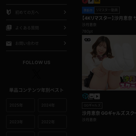
シャツ
スリップ
部屋着
リマスター動画
準新作
初めての方へ
【4Kリマスター】沙月恵奈 
イクロビキニ
ビキニ
競泳水着
沙月恵奈
よくある質問
780pt
ポーツウェア
ゴルフ
ジャージ
お問い合わせ
オタード
陸上
テニス
FOLLOW US
操服
単品コンテンツ年別ベスト
2025年
2024年
GGギャルズ
沙月恵奈 GGギャルズ ス
沙月恵奈
2023年
2022年