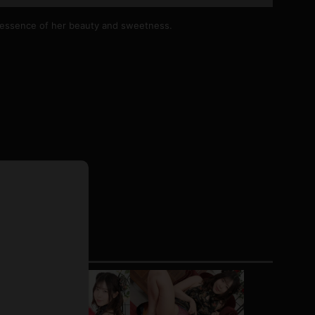
ドレス
e essence of her beauty and sweetness.
ホットパンツ
短ソックス
普段着
白パンスト
茶色
お天気おねえさん
ガーターベルト
ニプレス
赤
ナース
スニーカー
縄跳び
緑
L
パンプス
オイル
バック
浴衣
足袋
鏡
アンスコ
アンミラ
開脚マシーン