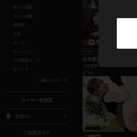
ニムスカート
ワンピース
ホットパ
メイド
ーズソックス
ニーハイソックス
短ソック
踏み台運動
マット運動
ーンズ
エプロン
普段着
彼シャツ
イソックス
パンスト
白パンス
野球拳
オレンジ
茶色
比較
ーテンダー
アルバイト
お天気お
水着
ージュパンスト
網タイツ
ガーター
ダンス
フラー
グローブ
ニプレス
紫
赤
チャレンジ
企画コンテンツ
ースクイーン
ミニスカポリス
ナース
スクミズ
ーターストッキング
サスペンダーストッキング
スニーカ
沙月恵奈 魅惑の足さばき
M字開脚ダンス
トレッチポール
ボール
縄跳び
潮！女王様の言葉攻めはご褒
沙月恵奈
色
青
緑
足フェチ
教師
CA
OL
875pt
スパッツ
わばき
ストラップシューズ
パンプス
コーダー
マジックハンド
オイル
一覧ページへ
ンク
いちご
Tバック
女
着物
浴衣
チアリーダー
ーツ
サンダル
足袋
鉄砲
三輪車
鏡
ユーザー参加型
ックレース
全身パンツ
アンスコ
ーリー
ふりふり衣装
アンミラ
イヒール
裸足
棒
足漕ぎマシーン
開脚マシ
要望BBS
着
セーター
パーカー
ご利用ガイド