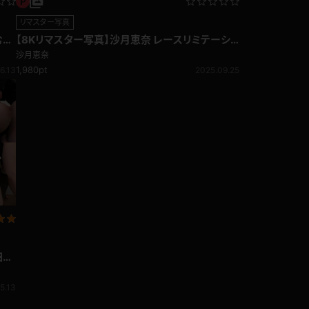
リマスター写真
むハ
【8Kリマスター写真】沙月恵奈 レースリミテーショ
ン(月額見放題)
沙月恵奈
1,980pt
6.13
2025.09.25
四つ
パン
5.13