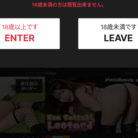
ンツ
下着
セーター
18歳未満の方は閲覧出来ません。
ス
Tシャツ
スリップ
ト
18歳以上です
18歳未満です
ENTER
LEAVE
ねえさん
マイクロビキニ
ビキニ
ベルト
企画コンテンツ
スポーツウェア
ゴルフ
ー
と鞭遣いに興奮が最高
沙月恵奈 「先生に何てことさせるの！」ノーパン
美です。 足フェチ
パンで直立する女医 野球拳
沙月恵奈
908pt
2024.06.01
2023.0
レオタード
陸上
体操服
ーン