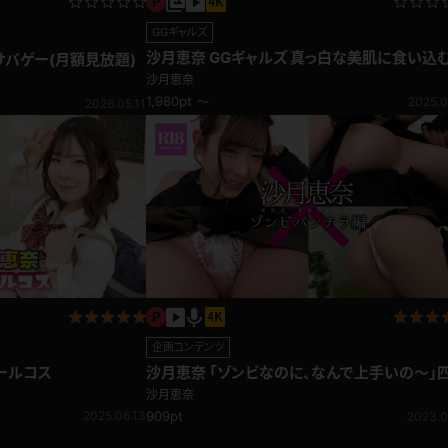
GGギャルズ
沙月恵奈 GGギャルズ 真っ白な美肌に食い込
サバゲー(月額見放題)
イレグ＆Tバックのレオタード
沙月恵奈
1,980pt ～
2025.0
2026.05.11
企画コンテンツ
クールコス
沙月恵奈 「ゾンビなのに、なんで上手いの～」
ん這いで逃げ惑う股間を舐め舐め追跡 ゾンビ
沙月恵奈
チラ編
2025.06.13
909pt
2023.0