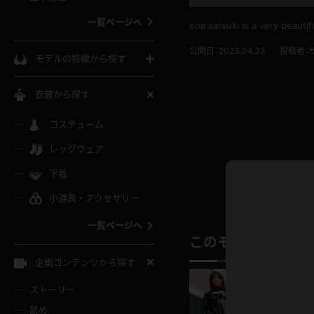
ウェディングドレス
一覧ページへ
ena satsuki is a very beaut
インコート
カーディガン
コート
私服
ソックス
公開日：2023.04.23
投稿者：
モデルの特徴から探す
スローブ
キャミソール
ズボン
地雷風コーデ
熟女
中間ソックス
衣装から探す
ギャル
白
け
ハイレグ
ミニスカ
主婦
コスチューム
黒パンスト
巨乳
メガネ
パイパン
レッグウェア
ベージュ
イドル風
バニーガール
ハロウィ
エステ
ガーターリング
軟体
下着
バランスボール
スレンダー
グレー
小道具・アクセサリー
バゲー
コスプレ
ボディス
女医
ローファー
ムチムチ
フラフープ
一覧ページへ
ミニマム
水色
スチェ
SM衣装
チャイナ
このモデルの別の
袴
レースアップパンプス
長身
自転車
企画コンテンツから探す
色白
紐
服
ボディコン
ドレス
和服
下駄
ストーリー
一覧ページへ
棒
舐め