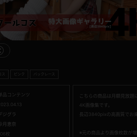
コス
ピンク
バックレース
単品コンテンツ
こちらの商品は月額見放題に
2023.04.13
4K画像集です。
デジグラ
長辺3840pixの高画質で
沙月恵奈
※元の商品より画像枚数が
106枚