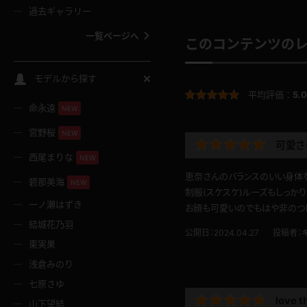
過去ギャラリー
一覧ページへ
このコンテンツの
スクールコス
モデルから探す
平均評価：
5.0
命永遠
NEW
バスタオル
宮野桜
NEW
可愛さ
全裸
西尾まりな
NEW
恵奈さんのバランスのいい身体
碧那美海
NEW
レースリミテーション
制服(スケスケ)ルーズもしっか
一ノ瀬はずき
お顔も可愛いのでもはや非のつ
結城花乃羽
クリスマス
公開日：2024.04.27
投稿者：
東実果
浅倉みのり
ボディタイツ
七原さゆ
love t
山下望結