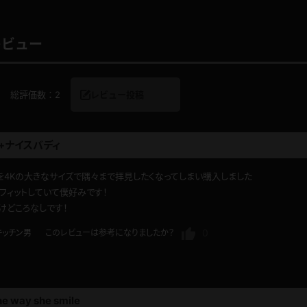
レビュー
レインコート
カーディガン
総評価数：
2
レビュー投稿
バスローブ
キャミソール
+ナイスバディ
透け
ハイレグ
を4Kの大きなサイズで隅々まで拝見したくなってしまい購入しました
アイドル風
バニーガール
りフィットしていて僕好みです！
けどころなしです！
サバゲー
コスプレ
0
キッチン男
このレビューは参考になりましたか？
ビスチェ
SM衣装
he way she smile