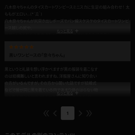
このレビューは参考になりましたか？
0
八木奈々ちゃんのタイスカートワンピースミニスカに生足の組み合わせ！ 太
ももがエロい…(*´Д｀)
八木奈々ちゃんが尻突き出しポーズでパン線スケスケのタイスカートワンピ
ース越しの尻や、
もっと見る
頬擦りしたくなる八木奈々ちゃんの白くて綺麗な太ももは必見！
白く輝くムチムチな太ももがエロくてたまらんｗｗｗ
太もも好きには最高ｗｗｗ八木奈々ちゃんの生足＆タイスカートワンピース
黒いワンピースの「奈々ちゃん」
の組み合わせやばいｗｗｗ
ムチムチ感が際立つ生足が美し過ぎるｗｗ
黒というと礼装を想い浮かべますが黒の服装を着こなす
タイスカートワンピースからの生足ってなんでこんなにそそられるんでしょう
のは結構難しいと言われますね、洋服屋さんに知り合い
ね！！
の方がいるんですが、その方から聞いた話ですが結婚式
公開日：2021.07.27
などで皆が同じ黒を着ている内であまり値のはらない物
投稿者：
新ヰ麻妃子
もっと見る
だと素人目にも分かってしまうそうです、ところで「奈
このレビューは参考になりましたか？
0
々ちゃん」の着ている黒いワンピースとピンクの下着っ
て「奈々ちゃん」色が白いのでピンクの下着が目立つも
1
のですね。
公開日：2021.07.26
投稿者：
GIGAWOMAN