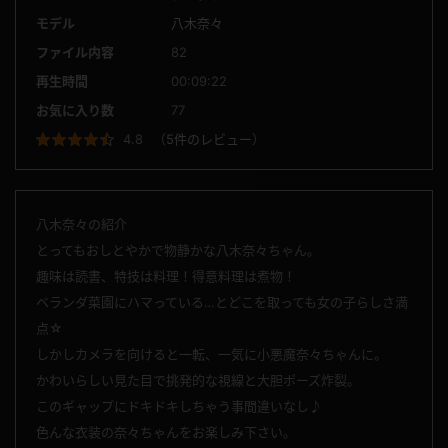
モデル
八木奈々
ファイル内容
82
再生時間
00:09:22
お気に入り数
77
4.8
（
5件のレビュー
）
八木奈々の紹介
とってもおしとやかで物静かな八木奈々ちゃん。
趣味は読書、特技は料理！得意料理は煮物！
ベランダ菜園にハマっている…とどこを取っても女の子らしさ満
点☆
しかしカメラを向けると一転、一気に小悪魔奈々ちゃんに。
かわいらしい見た目で挑発的な視線と大胆ポーズ炸裂。
このギャップにドキドキしちゃう事間違いなし♪
色んな衣装の奈々ちゃんをお楽しみ下さい。