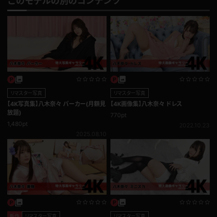
このモデルの別のコンテンツ
このレビューは参考になりましたか？
0
リマスター写真
リマスター写真
【4K写真集】八木奈々 パーカー(月額見
【4K画像集】八木奈々 ドレス
放題)
770pt
1,480pt
2022.10.23
2025.08.10
新作
リマスター写真
リマスター写真