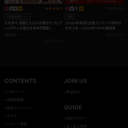
写真集動画セット
福袋
八木奈々 清楚とエロスの融合!? ウェデ
【2024年福袋】企画コンテンツ詰め合
ィングドレス着たままM字開脚♪
わせ 5点 + 2022年TOP大画像集
1,892pt ～
2024.01.01
2023.04.18
CONTENTS
JOIN US
–
–
TOPページ
要望BBS
–
月額見放題
GUIDE
–
単品コンテンツ
–
モデル
–
初めての方へ
–
ショート動画
–
よくある質問