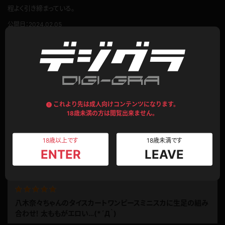
程よく引き締まっている。
公開日：2024.02.05
投稿者：
シンイズモ
このレビューは参考になりましたか？
0
意外に大人っぽい私服がいい！
これより先は成人向けコンテンツになります。
18歳未満の方は閲覧出来ません。
勝手な奈々ちゃんのイメージだと私服は淡い色のふんわりとしたワンピース
って感じだったけど、意外にもシックな黒いタイトなワンピースで大人っぽく
18歳以上です
18歳未満です
てちょっとギャップがあってイイ。
ENTER
LEAVE
服装からすればTバックの方が合いそうだけど、フルバックってのが奈々ちゃ
もっと見る
んっぽいww
私服コンテンツの大きな楽しみの服と下着の紹介がなかったのが残念至極
(>_<)
八木奈々ちゃんのタイスカートワンピースミニスカに生足の組み
公開日：2021.10.22
合わせ！ 太ももがエロい…(*´Д｀)
投稿者：
とみー