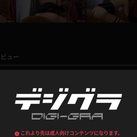
喪服
ボディコン
デニムスカート
ワンピース
ルーズソックス
ニーハイソックス
ジーンズ
エプロン
ハイソックス
パンスト
黒
オレンジ
バーテンダー
アルバイト
ベージュパンスト
網タイツ
レビュー
マフラー
グローブ
紺
紫
ン
レースクイーン
ミニスカポリス
ガーターストッキング
サスペンダーストッキング
ストレッチポール
ボール
0
総評価数：
0
レビュー投稿
黄色
青
ーツ
女教師
CA
O
うわばき
ストラップシューズ
リコーダー
マジックハンド
ピンク
いちご
T
ドレス
巫女
着物
ブーツ
サンダル
水鉄砲
三輪車
バックレース
全身パンツ
コンテンツ
ガーリー
ふりふり衣装
ハイヒール
裸足
鉄棒
足漕ぎマシーン
これより先は成人向けコンテンツになります。