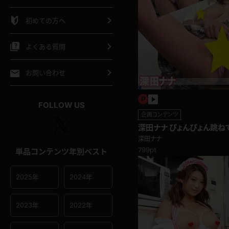
シャツ
スリップ
部屋着
初めての方へ
イクロビキニ
ビキニ
競泳水着
よくある質問
ポーツウェア
ゴルフ
ジャージ
お問い合わせ
オタード
陸上
テニス
FOLLOW US
企画コンテンツ
操服
深田ナナ ぴょんぴょん跳ね
チラ編
深田ナナ
799pt
単品コンテンツ年別ベスト
2025年
2024年
2023年
2022年