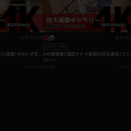
リマスター写真
タイル抜群！かわいすぎる
【4K画像集】深田ナナ 小麦肌の巨乳美女！ミニ
カからエロ過ぎるパンツ
深田ナナ
1,100pt
2022.11.12
2023.0