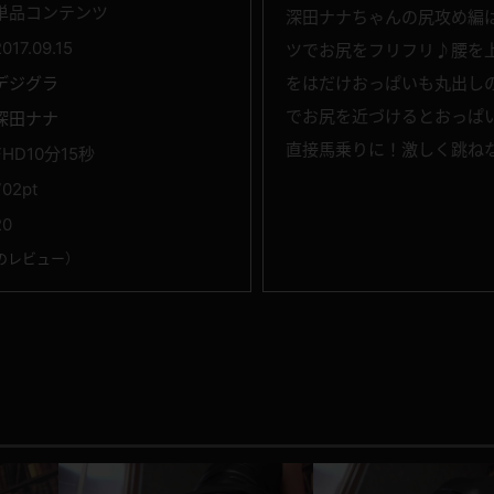
単品コンテンツ
深田ナナちゃんの尻攻め編
2017.09.15
ツでお尻をフリフリ♪腰を
デジグラ
をはだけおっぱいも丸出し
でお尻を近づけるとおっぱ
深田ナナ
直接馬乗りに！激しく跳ね
FHD10分15秒
702pt
20
のレビュー
）