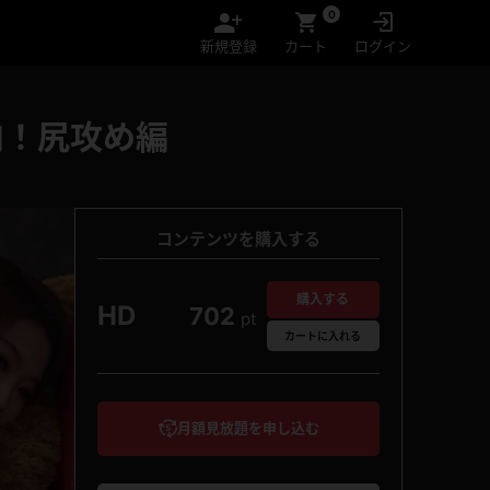
0
新規登録
カート
ログイン
肉！尻攻め編
コンテンツを購入する
購入する
HD
702
pt
カート
に入れる
月額見放題を申し込む