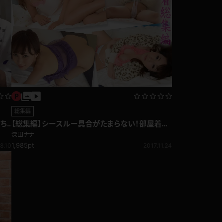
総集編
っち
【総集編】シースルー具合がたまらない！部屋着総
集編
深田ナナ
1,985pt
8.10
2017.11.24