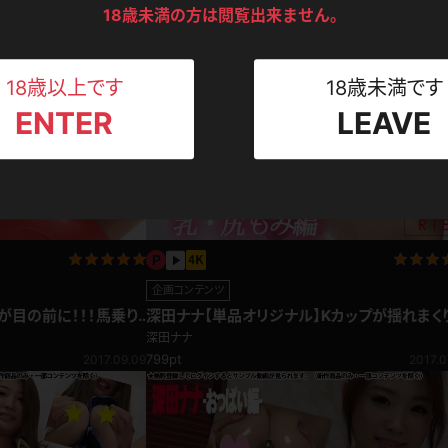
ンツ
下着
セーター
18歳未満の方は閲覧出来ません。
ス
Tシャツ
スリップ
ト
18歳以上です
18歳未満です
ENTER
LEAVE
ねえさん
マイクロビキニ
ビキニ
ベルト
スポーツウェア
ゴルフ
ー
レオタード
陸上
企画コンテンツ
体操服
が目の前に！！！馬乗り
深田ナナ【単品オリジナル】Kカップが揺れまく
乳・尻もみ編
深田ナナ
799pt
2017.09.09
2017.0
ーン