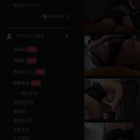
過去ギャラリー
一覧ページへ
スクールコス
モデルから探す
命永遠
NEW
バスタオル
宮野桜
NEW
全裸
西尾まりな
NEW
碧那美海
NEW
レースリミテーション
一ノ瀬はずき
結城花乃羽
クリスマス
東実果
浅倉みのり
ボディタイツ
七原さゆ
山下望結