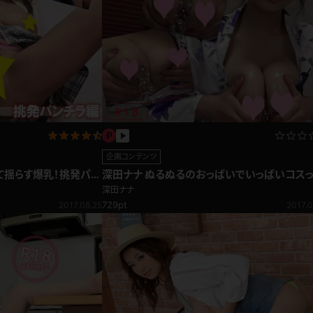
企画コンテンツ
て揺らす爆乳！挑発パン
深田ナナ ぬるぬるのおっぱいでいっぱいコス
ゃう♪おっぱい編
深田ナナ
729pt
2017.08.25
2017.0