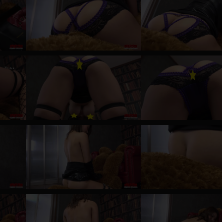
レインコート
カーディガン
バスローブ
キャミソール
透け
ハイレグ
アイドル風
バニーガール
サバゲー
コスプレ
ビスチェ
SM衣装