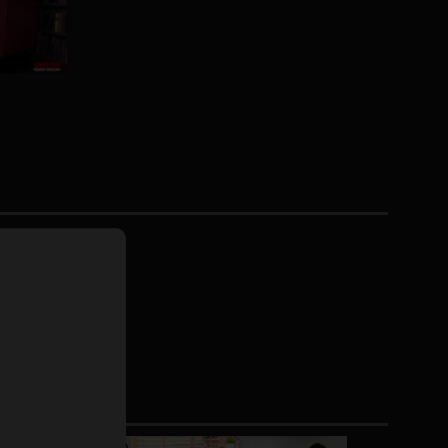
ドレス
ホットパンツ
短ソックス
普段着
白パンスト
茶色
お天気おねえさん
ガーターベルト
ニプレス
赤
ナース
スニーカー
縄跳び
緑
L
パンプス
オイル
バック
浴衣
足袋
鏡
アンスコ
アンミラ
開脚マシーン