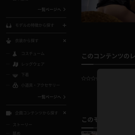
ウェディングドレス
一覧ページへ
インコート
カーディガン
コート
私服
ソックス
モデルの特徴から探す
スローブ
キャミソール
ズボン
地雷風コーデ
熟女
中間ソックス
衣装から探す
ギャル
白
け
ハイレグ
ミニスカ
主婦
コスチューム
黒パンスト
巨乳
このコンテンツの
メガネ
パイパン
レッグウェア
ベージュ
イドル風
バニーガール
ハロウィ
エステ
ガーターリング
軟体
下着
バランスボール
平均評価：
0.
スレンダー
グレー
小道具・アクセサリー
バゲー
コスプレ
ボディス
女医
ローファー
ムチムチ
フラフープ
一覧ページへ
ミニマム
水色
スチェ
SM衣装
チャイナ
袴
レースアップパンプス
長身
自転車
企画コンテンツから探す
色白
紐
このモデルの別の
服
ボディコン
ドレス
和服
下駄
ストーリー
一覧ページへ
棒
舐め