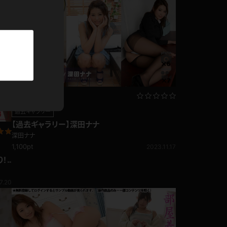
パーカー
部屋着
競泳水着
ジャージ
過去ギャラリー
テニス
【過去ギャラリー】深田ナナ
深田ナナ
1,100pt
2023.11.17
り！
7.20