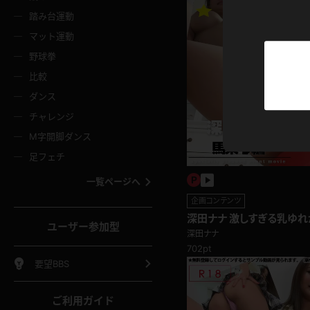
ニムスカート
ワンピース
ホットパ
メイド
ーズソックス
ニーハイソックス
短ソック
踏み台運動
マット運動
ーンズ
エプロン
普段着
彼シャツ
イソックス
パンスト
白パンス
野球拳
オレンジ
茶色
比較
ーテンダー
アルバイト
お天気お
水着
ージュパンスト
網タイツ
ガーター
ダンス
フラー
グローブ
ニプレス
紫
赤
チャレンジ
ースクイーン
ミニスカポリス
ナース
スクミズ
ーターストッキング
サスペンダーストッキング
スニーカ
M字開脚ダンス
トレッチポール
ボール
縄跳び
色
青
緑
足フェチ
教師
CA
OL
スパッツ
わばき
ストラップシューズ
パンプス
コーダー
マジックハンド
オイル
一覧ページへ
ンク
いちご
Tバック
企画コンテンツ
女
着物
浴衣
チアリーダー
ーツ
サンダル
足袋
鉄砲
三輪車
鏡
深田ナナ 激しすぎる乳ゆれ
ユーザー参加型
編
ックレース
全身パンツ
アンスコ
深田ナナ
ーリー
ふりふり衣装
アンミラ
イヒール
裸足
702pt
棒
足漕ぎマシーン
開脚マシ
要望BBS
着
セーター
パーカー
ご利用ガイド