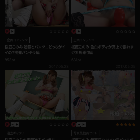
企画コンテンツ
企画コンテンツ
桜庭このみ 勉強とパンツ…どっちがイ
桜庭このみ 色白ボディが真上で揺れま
イの？挑発パンチラ編
くり！馬乗り編
853pt
681pt
2017.05.23
2017.05.05
写真集動画セット
過去ギャラリー