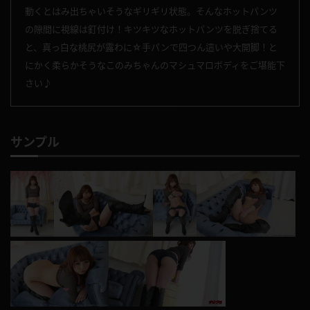
動くとはみ出ちゃいそうなギリギリ状態。そんなホットパンツ
の隙間に視線は釘付け！キツキツなホットパンツを脱ぎ捨てる
と、真っ白な桃尻が露わに☆手パンで四つん這いや大開脚！と
にかく柔らかそうなこのみちゃんのマシュマロボディをご堪能下
さい♪
サンプル