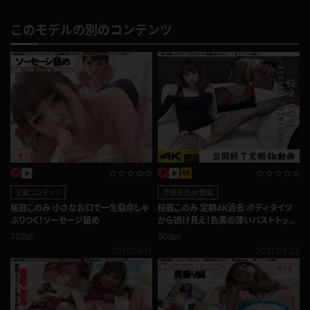
このモデルの別のコンテンツ
企画コンテンツ
月額過去4K動画
桜庭このみ 小さなお口で一生懸命しゃ
桜庭このみ 定額4K過去 ボディタイツ
ぶりつく！ソーセージ舐め
から透け見え！色素の薄いバストトップ
♪
702pt
509pt
2017.06.11
2021.03.02