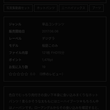
写真集動画セット
ホットパンツ
ニーハイソックス
ブーツ
ジャンル
単品コンテンツ
販売開始日
2017.06.06
レーベル
デジグラ
モデル
桜庭このみ
ファイル内容
121枚 FHD15分
ポイント
1,478pt
お気に入り数
19
0.0
（
0件のレビュー
）
色白でむっちり肉付きの良い下半身に食い込みまくりなホット
パンツ！柔らかそうな太ももにはニーハイブーツ☆もちろん中
はノーパンです。ローアングルからその食い込みを確認すると、