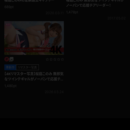
桜庭このみ 無邪気なツインテギャルが
桜庭このみの定額過去ギャラリー
ノーパンで応援チアリーダー！
689pt
1,478pt
2020.03.11
2017.05.02
準新作
リマスター写真
【4Kリマスター写真】桜庭このみ 無邪気
なツインテギャルがノーパンで応援チア
リーダー！
1,480pt
2026.03.24