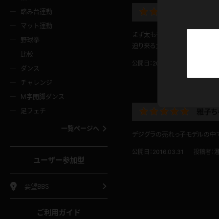
ニムスカート
ワンピース
ホットパ
メイド
ーズソックス
ニーハイソックス
短ソック
踏み台運動
パンス
マット運動
ーンズ
エプロン
普段着
彼シャツ
まず太もものほどよい太さ、パ
イソックス
パンスト
白パンス
野球拳
迫り来る大きなお尻に埋もれた
オレンジ
茶色
比較
ーテンダー
アルバイト
お天気お
水着
ージュパンスト
網タイツ
ガーター
公開日：2018.03.23
投稿者：
ダンス
フラー
グローブ
ニプレス
紫
赤
チャレンジ
ースクイーン
ミニスカポリス
ナース
スクミズ
ーターストッキング
サスペンダーストッキング
スニーカ
M字開脚ダンス
トレッチポール
ボール
縄跳び
色
青
緑
足フェチ
雅子ち
教師
CA
OL
スパッツ
わばき
ストラップシューズ
パンプス
コーダー
マジックハンド
オイル
一覧ページへ
デジグラの売れっ子モデルの中で
ンク
いちご
Tバック
女
着物
浴衣
チアリーダー
ーツ
サンダル
足袋
公開日：2016.03.31
投稿者：
鉄砲
三輪車
鏡
ユーザー参加型
ックレース
全身パンツ
アンスコ
ーリー
ふりふり衣装
アンミラ
イヒール
裸足
棒
足漕ぎマシーン
開脚マシ
要望BBS
着
セーター
パーカー
ご利用ガイド