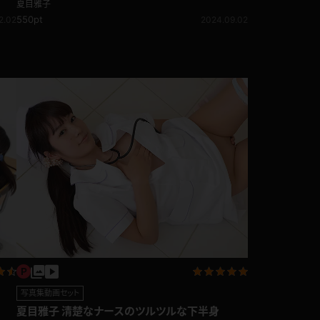
たまらない、美少女の極太ソーセージ舐め
夏目雅子
550pt
2.02
2024.09.02
写真集動画セット
夏目雅子 清楚なナースのツルツルな下半身