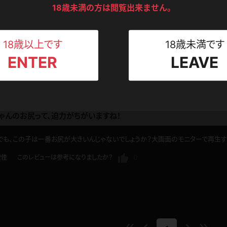
ンツ
下着
セーター
18歳未満の方は閲覧出来ません。
ス
ト美脚の質感がいい！
Tシャツ
スリップ
ンストに覆われたときの質感の秀逸さが特筆できます。
ト
18歳以上です
18歳未満です
い気持ちが抑え切れません。脱ぎかけのパンストの奥で、太ももがタプンタプンと揺
ENTER
LEAVE
ねえさん
マイクロビキニ
ビキニ
ベルト
0
あさま３６号
このレビューは参考になりましたか？
スポーツウェア
ゴルフ
ー
ゃんのお尻って、迫力がちがいますね！
レオタード
陸上
も、この子は一番お尻が大きいんじゃないでしょうか？大画面のモニターで再生する
体操服
0
澄佳
このレビューは参考になりましたか？
ーン