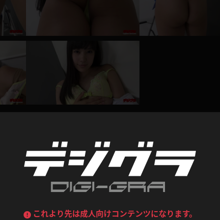
喪服
ボディコン
デニムスカート
ワンピース
ルーズソックス
ニーハイソックス
ジーンズ
エプロン
ハイソックス
パンスト
黒
オレンジ
バーテンダー
アルバイト
ベージュパンスト
網タイツ
マフラー
グローブ
紺
紫
ン
レースクイーン
ミニスカポリス
ガーターストッキング
サスペンダーストッキング
ストレッチポール
ボール
黄色
青
ーツ
女教師
CA
O
うわばき
ストラップシューズ
リコーダー
マジックハンド
レビュー
ピンク
いちご
T
ドレス
巫女
着物
ブーツ
サンダル
水鉄砲
三輪車
バックレース
全身パンツ
総評価数：
3
レビュー投稿
ガーリー
ふりふり衣装
ハイヒール
裸足
鉄棒
足漕ぎマシーン
これより先は成人向けコンテンツになります。