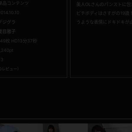
単品コンテンツ
美人OLさんのパンストに
2014.10.10
ピチボディはさすがの19歳
デジグラ
うような表情にドキドキが止
夏目雅子
149枚 HD13分37秒
1,240pt
73
のレビュー
）