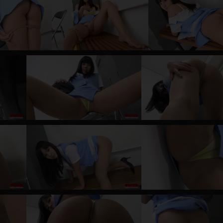
レインコート
カーディガン
バスローブ
キャミソール
透け
ハイレグ
アイドル風
バニーガール
サバゲー
コスプレ
ビスチェ
SM衣装