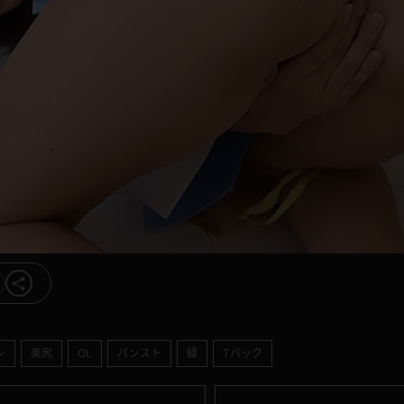
ン
美尻
OL
パンスト
緑
Tバック