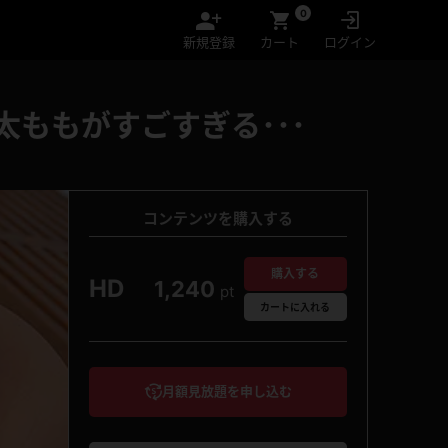
0
新規登録
カート
ログイン
太ももがすごすぎる･･･
コンテンツを購入する
購入する
HD
1,240
pt
カート
に入れる
月額見放題を申し込む