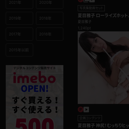
2021年
2020年
写真集動画セット
夏目雅子 ローライズホッ
2019年
2018年
ろすパイパン美女
夏目雅子
1,240pt
2017年
2016年
2015年以前
企画コンテンツ
夏目雅子 神尻！むっちりヒ