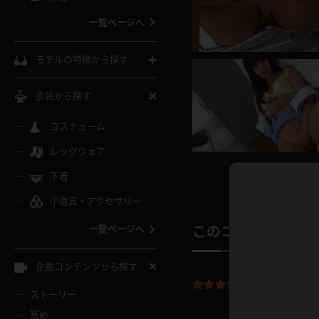
ウェディングドレス
一覧ページへ
インコート
カーディガン
コート
私服
ソックス
モデルの特徴から探す
スローブ
キャミソール
ズボン
地雷風コーデ
熟女
中間ソックス
衣装から探す
ギャル
白
け
ハイレグ
ミニスカ
主婦
コスチューム
黒パンスト
巨乳
メガネ
パイパン
レッグウェア
ベージュ
イドル風
バニーガール
ハロウィ
エステ
ガーターリング
軟体
下着
バランスボール
スレンダー
グレー
小道具・アクセサリー
バゲー
コスプレ
ボディス
女医
ローファー
ムチムチ
フラフープ
一覧ページへ
このコンテンツの
ミニマム
水色
スチェ
SM衣装
チャイナ
袴
レースアップパンプス
長身
自転車
企画コンテンツから探す
色白
紐
平均評価：
4.7
服
ボディコン
ドレス
和服
下駄
ストーリー
一覧ページへ
棒
舐め