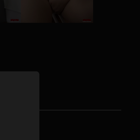
ドレス
ホットパンツ
短ソックス
普段着
白パンスト
茶色
お天気おねえさん
ガーターベルト
ニプレス
赤
ナース
スニーカー
縄跳び
緑
L
パンプス
オイル
バック
浴衣
足袋
鏡
アンスコ
アンミラ
開脚マシーン