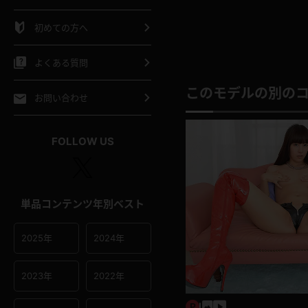
シャツ
スリップ
部屋着
初めての方へ
イクロビキニ
ビキニ
競泳水着
よくある質問
ポーツウェア
ゴルフ
ジャージ
このモデルの別の
お問い合わせ
オタード
陸上
テニス
FOLLOW US
操服
単品コンテンツ年別ベスト
2025年
2024年
2023年
2022年