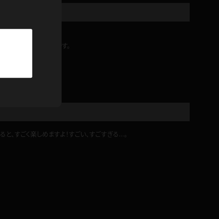
パーカー
部屋着
れてるのはもう反則です。
競泳水着
ジャージ
テニス
と、すごく楽しめますよ！すごい、すごすぎる…。