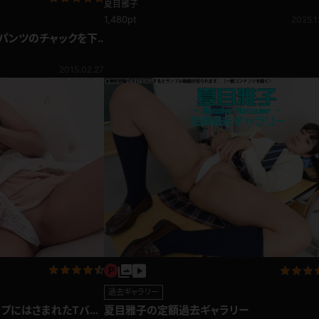
見放題)
夏目雅子
1,480pt
2025.1
トパンツのチャックを下
2015.02.27
過去ギャラリー
ップにはさまれたTバッ
夏目雅子の定額過去ギャラリー