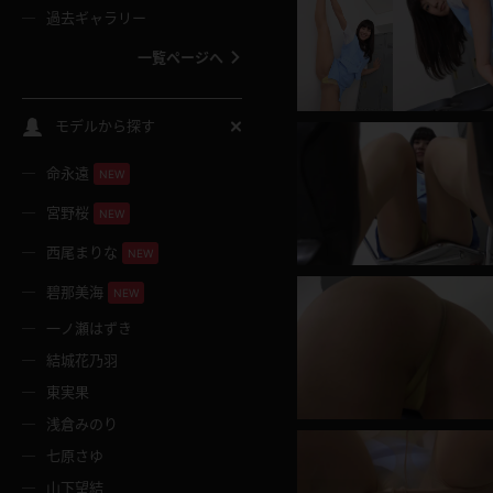
過去ギャラリー
一覧ページへ
スクールコス
モデルから探す
命永遠
NEW
バスタオル
宮野桜
NEW
全裸
西尾まりな
NEW
碧那美海
NEW
レースリミテーション
一ノ瀬はずき
結城花乃羽
クリスマス
東実果
浅倉みのり
ボディタイツ
七原さゆ
山下望結