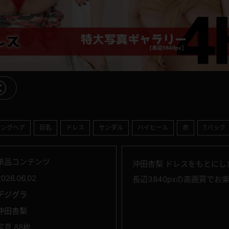
ロングヘア
巨乳
ドレス
サンダル
ハイヒール
赤
Tバック
単品コンテンツ
沖田杏梨 ドレスをもとにし
2026.06.02
長辺3840pxの高画質でお
デジグラ
沖田杏梨
写真 88枚