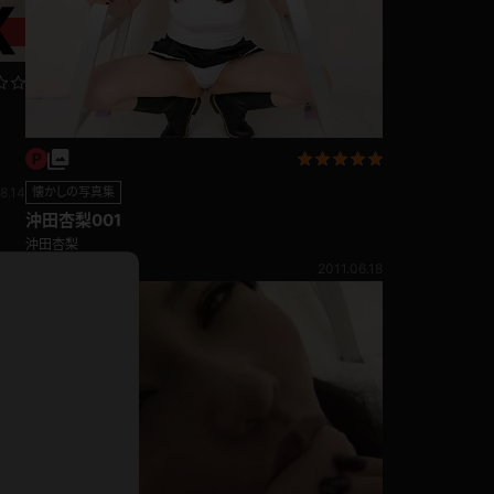
ホットパンツ
短ソックス
普段着
白パンスト
茶色
お天気おねえさん
ガーターベルト
8.14
懐かしの写真集
ニプレス
沖田杏梨001
赤
沖田杏梨
ナース
スニーカー
縄跳び
346pt
2011.06.18
緑
L
パンプス
オイル
バック
浴衣
足袋
鏡
アンスコ
アンミラ
開脚マシーン