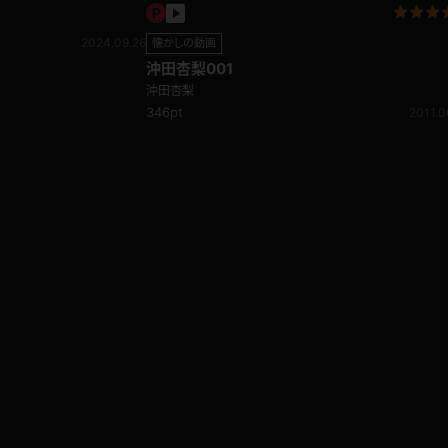
2024.09.26
懐かしの動画
沖田杏梨001
沖田杏梨
346pt
2011.0