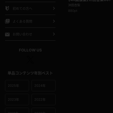
シャツ
スリップ
部屋着
沖田杏梨
初めての方へ
880pt
イクロビキニ
ビキニ
競泳水着
よくある質問
ポーツウェア
ゴルフ
ジャージ
お問い合わせ
オタード
陸上
テニス
FOLLOW US
操服
単品コンテンツ年別ベスト
2025年
2024年
2023年
2022年