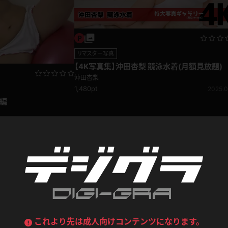
デニムスカート
ワンピース
ルーズソックス
ニーハイソックス
リマスター写真
ジーンズ
エプロン
ハイソックス
パンスト
【4K写真集】沖田杏梨 競泳水着(月額見放題)
黒
オレンジ
沖田杏梨
バーテンダー
アルバイト
ベージュパンスト
網タイツ
1,480pt
2025.0
マフラー
グローブ
編
紺
紫
ン
レースクイーン
ミニスカポリス
ガーターストッキング
サスペンダーストッキング
ストレッチポール
ボール
2011.06.02
黄色
青
ーツ
女教師
CA
O
うわばき
ストラップシューズ
リコーダー
マジックハンド
ピンク
いちご
T
ドレス
巫女
着物
ブーツ
サンダル
水鉄砲
三輪車
バックレース
全身パンツ
ガーリー
ふりふり衣装
ハイヒール
裸足
鉄棒
足漕ぎマシーン
これより先は成人向けコンテンツになります。