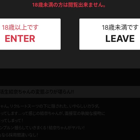
ンツ
下着
セーター
18歳未満の方は閲覧出来ません。
ス
Tシャツ
スリップ
ト
18歳以上です
18歳未満です
してる顔が可愛い
ENTER
LEAVE
ねえさん
マイクロビキニ
ビキニ
ベルト
ぶっている姿もエロくてたまらないです。特に舌を出しているところはいやらしいで
は口内でフィニッシュ。たまらないです。
スポーツウェア
ゴルフ
ー
0
はら
このレビューは参考になりましたか？
レオタード
陸上
活生結奈ちゃんの変態ぶりが堪らん‼️
体操服
ん。リクルートスーツの下に隠された、いやらしいカラダ。
だってします…って感じの結奈ちゃんが、面接官の執拗な接吻に
ーン
ってしまって！
ンプルン揺らしていきまくる！結奈ちゃんがヤバい！
れなら採用間違いなし！