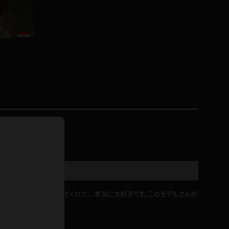
ドレス
ホットパンツ
短ソックス
普段着
白パンスト
茶色
お天気おねえさん
ガーターベルト
ニプレス
赤
ナース
スニーカー
縄跳び
緑
L
パンプス
オイル
バック
浴衣
足袋
鏡
ぎ。大きな瞳で見つめてくれて、、本当に大好きです。このモデルさんが
アンスコ
アンミラ
開脚マシーン