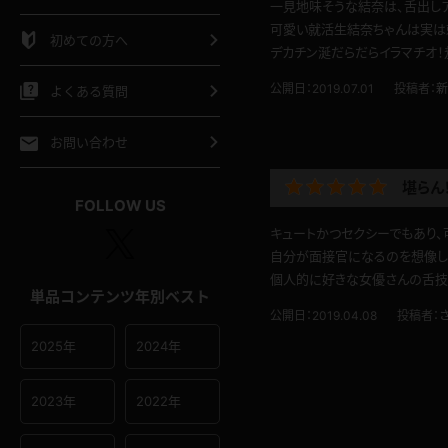
一見地味そうな結奈は、舌出し
シャツ
スリップ
部屋着
可愛い就活生結奈ちゃんは実は
初めての方へ
デカチン涎だらだらイラマチオ！
イクロビキニ
ビキニ
競泳水着
公開日：2019.07.01
投稿者：
新
よくある質問
ポーツウェア
ゴルフ
ジャージ
お問い合わせ
堪らん
オタード
陸上
テニス
FOLLOW US
キュートかつセクシーでもあり、
操服
自分が面接官になるのを想像し
個人的に好きな女優さんの舌技
単品コンテンツ年別ベスト
公開日：2019.04.08
投稿者：
2025年
2024年
2023年
2022年