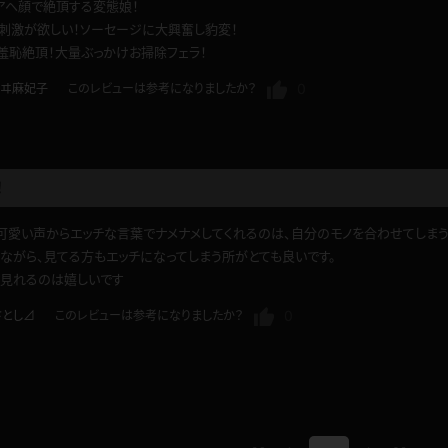
アヘ顔で絶頂する変態娘！
刺激が欲しい！ソーセージに大興奮し豹変！
羞恥絶頂！大量ぶっかけお掃除フェラ！
0
ヰ麻妃子
このレビューは参考になりましたか？
！
可愛い声からエッチな言葉でナメナメしてくれるのは、自分のモノを合わせてしまう
ながら、見てる方もエッチになってしまう所がとても良いです。
見れるのは嬉しいです
0
さとし⊿
このレビューは参考になりましたか？