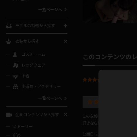
ウェディングドレス
一覧ページへ
インコート
カーディガン
コート
私服
ソックス
モデルの特徴から探す
スローブ
キャミソール
ズボン
地雷風コーデ
熟女
中間ソックス
衣装から探す
ギャル
白
け
ハイレグ
ミニスカ
主婦
コスチューム
黒パンスト
巨乳
このコンテンツの
メガネ
パイパン
レッグウェア
ベージュ
イドル風
バニーガール
ハロウィ
エステ
ガーターリング
軟体
下着
バランスボール
平均評価：
5.0
スレンダー
グレー
小道具・アクセサリー
バゲー
コスプレ
ボディス
女医
ローファー
ムチムチ
フラフープ
一覧ページへ
ミニマム
水色
やっぱ
スチェ
SM衣装
チャイナ
袴
レースアップパンプス
長身
自転車
企画コンテンツから探す
この女優さんはもルックス的にも
色白
紐
服
ボディコン
ドレス
和服
好きなら是非。
下駄
ストーリー
一覧ページへ
棒
公開日：2020.06.08
投稿者：
h
舐め