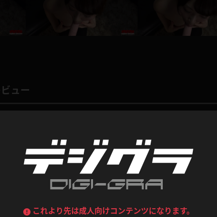
喪服
ボディコン
デニムスカート
ワンピース
ルーズソックス
ニーハイソックス
ジーンズ
エプロン
ハイソックス
パンスト
黒
オレンジ
バーテンダー
アルバイト
ベージュパンスト
網タイツ
レビュー
マフラー
グローブ
紺
紫
ン
レースクイーン
ミニスカポリス
ガーターストッキング
サスペンダーストッキング
ストレッチポール
ボール
総評価数：
4
レビュー投稿
黄色
青
ーツ
女教師
CA
O
うわばき
ストラップシューズ
リコーダー
マジックハンド
ピンク
いちご
T
り顔だけで抜ける
ドレス
巫女
着物
ブーツ
サンダル
水鉄砲
三輪車
どタイプなので顔だけで抜けます。ソーセージを淫乱にしゃぶっちゃってもう最高す
バックレース
全身パンツ
ガーリー
ふりふり衣装
ハイヒール
裸足
鉄棒
足漕ぎマシーン
これより先は成人向けコンテンツになります。
0
atsuhatsu
このレビューは参考になりましたか？