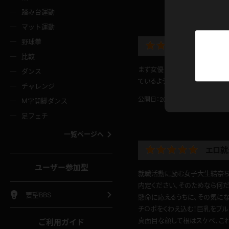
ニムスカート
ワンピース
ホットパ
メイド
ーズソックス
ニーハイソックス
短ソック
踏み台運動
マット運動
ーンズ
エプロン
普段着
彼シャツ
イソックス
パンスト
白パンス
野球拳
舌を出
オレンジ
茶色
比較
ーテンダー
アルバイト
お天気お
水着
ージュパンスト
網タイツ
ガーター
まず女優さんの顔が可愛い！しゃ
ダンス
フラー
グローブ
ニプレス
ているように楽しめました。最後
紫
赤
チャレンジ
ースクイーン
ミニスカポリス
ナース
スクミズ
ーターストッキング
サスペンダーストッキング
スニーカ
公開日：2019.10.31
投稿者：
か
M字開脚ダンス
トレッチポール
ボール
縄跳び
色
青
緑
足フェチ
教師
CA
OL
スパッツ
わばき
ストラップシューズ
パンプス
コーダー
マジックハンド
オイル
一覧ページへ
ンク
いちご
Tバック
エロ就
女
着物
浴衣
チアリーダー
ーツ
サンダル
足袋
鉄砲
三輪車
鏡
ユーザー参加型
ックレース
全身パンツ
アンスコ
就職活動に励む女子大生結奈ちゃ
ーリー
ふりふり衣装
アンミラ
イヒール
裸足
内定ください、そのためなら何
棒
足漕ぎマシーン
開脚マシ
要望BBS
懸命に応えるうちに、その気にな
着
セーター
パーカー
チ○ポをくわえ込む！巨乳をプル
真面目な顔して根はスケベ、こ
ご利用ガイド