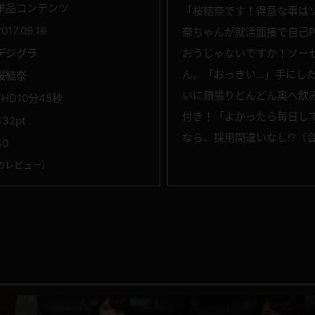
単品コンテンツ
「桜結奈です！得意な事は
2017.09.16
奈ちゃんが就活面接で自己
デジグラ
おうじゃないですか！ソー
ん。「おっきい…」手にし
桜結奈
いに頬張りどんどん奥へ飲
FHD10分45秒
付き！「よかったら毎日し
432pt
なら、採用間違いなし!?（
40
のレビュー
）