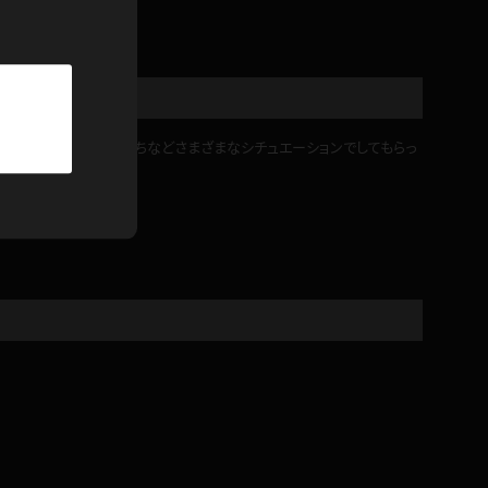
パーカー
部屋着
競泳水着
す。寝ながらや、仁王立ちなどさまざまなシチュエーションでしてもらっ
ジャージ
テニス