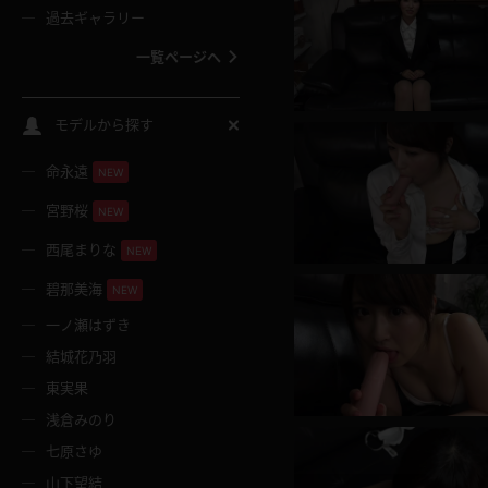
過去ギャラリー
一覧ページへ
スクールコス
モデルから探す
命永遠
NEW
バスタオル
宮野桜
NEW
全裸
西尾まりな
NEW
碧那美海
NEW
レースリミテーション
一ノ瀬はずき
結城花乃羽
クリスマス
東実果
浅倉みのり
ボディタイツ
七原さゆ
山下望結