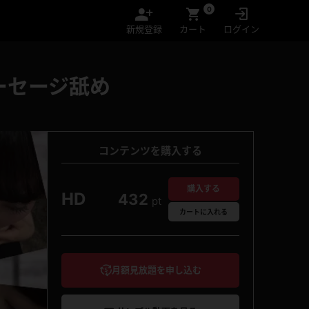
0
新規登録
カート
ログイン
ーセージ舐め
コンテンツを購入する
購入する
HD
432
pt
カート
に入れる
月額見放題を申し込む