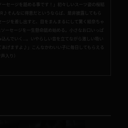
ソーセージを舐める事です！」初々しいスーツ姿の桜結
PR♪そんなに得意だというならば、是非披露してもら
セージを差し出すと、目をまんまるにして驚く結奈ちゃ
たソーセージを一生懸命舐め始める。小さなお口いっぱ
み込んでいく…。いやらしい音を立てながら激しい吸い
てあげますよ♪」こんなかわいい子に毎日してもらえる
音声入り）