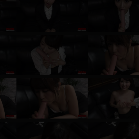
レインコート
カーディガン
バスローブ
キャミソール
透け
ハイレグ
アイドル風
バニーガール
サバゲー
コスプレ
ビスチェ
SM衣装