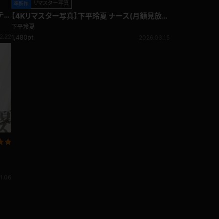
リマスター写真
準新作
テ
【4Kリマスター写真】下平玲夏 ナース(月額見放
題)
下平玲夏
2.22
1,480pt
2026.03.15
1.06