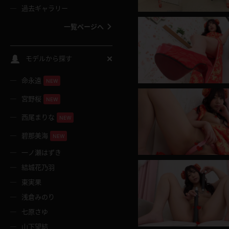
過去ギャラリー
一覧ページへ
スクールコス
モデルから探す
命永遠
NEW
バスタオル
宮野桜
NEW
全裸
西尾まりな
NEW
碧那美海
NEW
レースリミテーション
一ノ瀬はずき
結城花乃羽
クリスマス
東実果
浅倉みのり
ボディタイツ
七原さゆ
山下望結