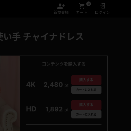
0
新規登録
カート
ログイン
使い手 チャイナドレス
コンテンツを購入する
購入する
4K
2,480
pt
カート
に入れる
購入する
HD
1,892
pt
カート
に入れる