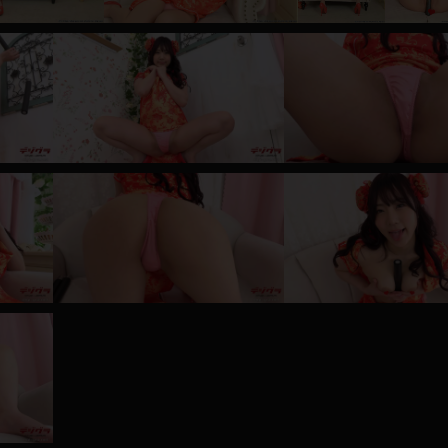
レインコート
カーディガン
バスローブ
キャミソール
透け
ハイレグ
アイドル風
バニーガール
サバゲー
コスプレ
ビスチェ
SM衣装