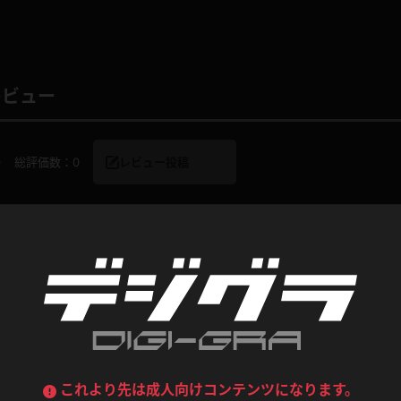
喪服
ボディコン
デニムスカート
ワンピース
ルーズソックス
ニーハイソックス
レビュー
ジーンズ
エプロン
ハイソックス
パンスト
黒
オレンジ
バーテンダー
アルバイト
ベージュパンスト
網タイツ
0
総評価数：
0
レビュー投稿
マフラー
グローブ
紺
紫
ン
レースクイーン
ミニスカポリス
ガーターストッキング
サスペンダーストッキング
ストレッチポール
ボール
黄色
青
ーツ
女教師
CA
O
うわばき
ストラップシューズ
リコーダー
マジックハンド
コンテンツ
ピンク
いちご
T
ドレス
巫女
着物
ブーツ
サンダル
水鉄砲
三輪車
バックレース
全身パンツ
ガーリー
ふりふり衣装
ハイヒール
裸足
鉄棒
足漕ぎマシーン
これより先は成人向けコンテンツになります。