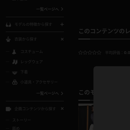
ウェディングドレス
一覧ページへ
インコート
カーディガン
コート
私服
ソックス
モデルの特徴から探す
このコンテンツの
スローブ
キャミソール
ズボン
地雷風コーデ
熟女
中間ソックス
衣装から探す
ギャル
白
け
ハイレグ
ミニスカ
主婦
コスチューム
黒パンスト
巨乳
平均評価：
0.
メガネ
パイパン
レッグウェア
ベージュ
イドル風
バニーガール
ハロウィ
エステ
ガーターリング
軟体
下着
バランスボール
スレンダー
グレー
小道具・アクセサリー
バゲー
コスプレ
ボディス
女医
ローファー
ムチムチ
フラフープ
このモデルの別の
一覧ページへ
ミニマム
水色
スチェ
SM衣装
チャイナ
袴
レースアップパンプス
長身
自転車
企画コンテンツから探す
色白
紐
服
ボディコン
ドレス
和服
下駄
ストーリー
一覧ページへ
棒
舐め