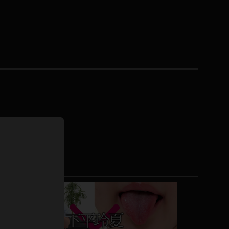
ドレス
ホットパンツ
短ソックス
普段着
白パンスト
茶色
お天気おねえさん
ガーターベルト
ニプレス
赤
ナース
スニーカー
縄跳び
緑
L
パンプス
オイル
バック
浴衣
足袋
鏡
アンスコ
アンミラ
開脚マシーン