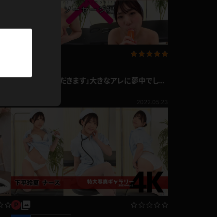
パーカー
部屋着
競泳水着
企画コンテンツ
ム
下平玲夏 「いただきます」大きなアレに夢中でしゃ
ジャージ
ぶりつく変態ナース ソーセージ舐め編
下平玲夏
809pt
1.22
2022.05.23
テニス