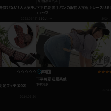
写真集動画セット
気を抜けない！大人気チ
下平玲夏 裏手パンの股間大接近♪レースリミ
ーション
下平玲夏
1,980pt ～
2022.06.12
2024.1
下平玲夏 私服系他
下平玲夏
 足フェチ(002)
2024.1
2024.03.20