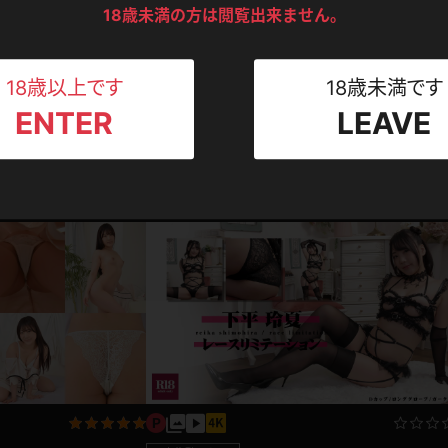
ンツ
下着
セーター
18歳未満の方は閲覧出来ません。
ス
Tシャツ
スリップ
ト
18歳以上です
18歳未満です
ENTER
LEAVE
ねえさん
マイクロビキニ
ビキニ
ベルト
写真集動画セット
下平玲夏 ぱっつぱつのお尻がたまらない！デニ
スポーツウェア
ゴルフ
2022.05.15
スカート
ー
下平玲夏
1,980pt ～
2025.0
レオタード
陸上
体操服
ーン