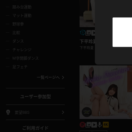
ニムスカート
ワンピース
ホットパ
メイド
ーズソックス
ニーハイソックス
短ソック
踏み台運動
マット運動
ーンズ
エプロン
普段着
彼シャツ
イソックス
パンスト
白パンス
野球拳
オレンジ
茶色
比較
ーテンダー
アルバイト
お天気お
水着
ージュパンスト
網タイツ
ガーター
下平玲夏 OL,女教師
ダンス
フラー
グローブ
ニプレス
下平玲夏
紫
赤
チャレンジ
ースクイーン
ミニスカポリス
ナース
スクミズ
ーターストッキング
サスペンダーストッキング
スニーカ
M字開脚ダンス
トレッチポール
ボール
縄跳び
色
青
緑
足フェチ
教師
CA
OL
スパッツ
わばき
ストラップシューズ
パンプス
コーダー
マジックハンド
オイル
一覧ページへ
ンク
いちご
Tバック
女
着物
浴衣
チアリーダー
ーツ
サンダル
足袋
鉄砲
三輪車
鏡
ユーザー参加型
ックレース
全身パンツ
アンスコ
ーリー
ふりふり衣装
アンミラ
イヒール
裸足
棒
足漕ぎマシーン
開脚マシ
要望BBS
着
セーター
パーカー
ご利用ガイド