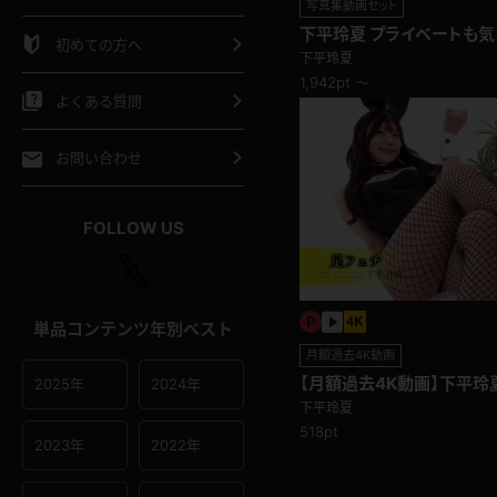
写真集動画セット
シャツ
スリップ
部屋着
下平玲夏 プライベートも
初めての方へ
ャットレディの私服
下平玲夏
イクロビキニ
ビキニ
競泳水着
1,942pt ～
よくある質問
ポーツウェア
ゴルフ
ジャージ
お問い合わせ
オタード
陸上
テニス
FOLLOW US
操服
単品コンテンツ年別ベスト
月額過去4K動画
【月額過去4K動画】下平玲夏
2025年
2024年
下平玲夏
518pt
2023年
2022年